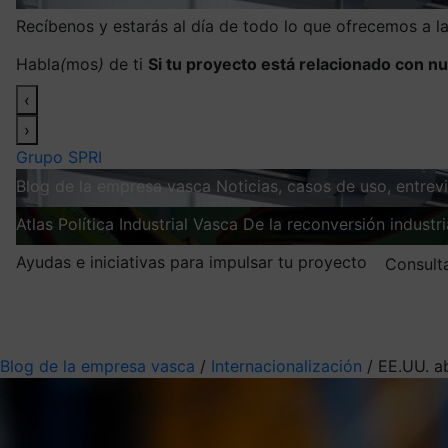
Recíbenos y estarás al día de todo lo que ofrecemos a 
Habla
(
mos
)
de ti
Si tu proyecto está relacionado con nu
‹
›
Grupo SPRI
Blog de la empresa vasca
Noticias, casos de uso, entre
Atlas
Política Industrial Vasca
De la reconversión industria
Ayudas e iniciativas para impulsar tu proyecto
Consult
Mis suscripciones
Elige la información que quieres recibir
Blog de la empresa vasca
/
Internacionalización
/
EE.UU. ab