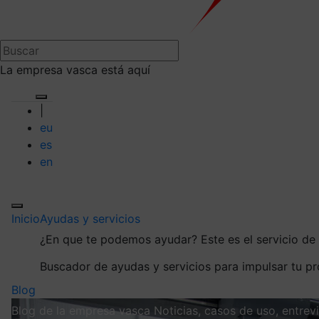
La empresa vasca está aquí
|
eu
es
en
Inicio
Ayudas y servicios
¿En que te podemos ayudar?
Este es el servicio d
Buscador de ayudas y servicios para impulsar tu p
Blog
Blog de la empresa vasca
Noticias, casos de uso, entre