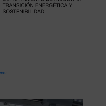
enda
al blog