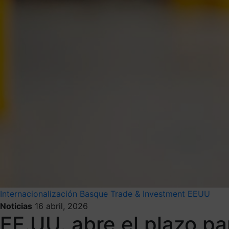
Internacionalización
Basque Trade & Investment
EEUU
Noticias
16 abril, 2026
EE.UU. abre el plazo pa