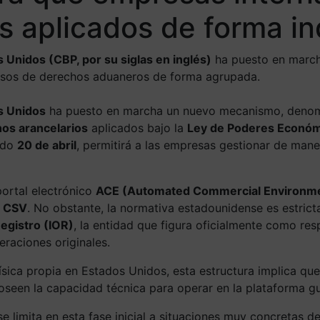
s aplicados de forma i
 Unidos (CBP, por su siglas en inglés)
ha puesto en march
lsos de derechos aduaneros de forma agrupada.
s Unidos
ha puesto en marcha un nuevo mecanismo, den
os arancelarios
aplicados bajo la
Ley de Poderes Económi
ado
20 de abril
, permitirá a las empresas gestionar de ma
portal electrónico
ACE (Automated Commercial Environm
o
CSV
. No obstante, la normativa estadounidense es estricta
egistro (IOR)
, la entidad que figura oficialmente como res
raciones originales.
sica propia en Estados Unidos, esta estructura implica que
poseen la capacidad técnica para operar en la plataforma g
e limita en esta fase inicial a situaciones muy concretas de