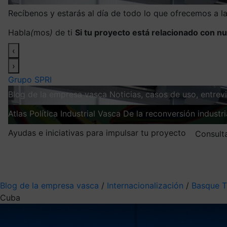
Recíbenos y estarás al día de todo lo que ofrecemos a 
Habla
(
mos
)
de ti
Si tu proyecto está relacionado con nu
‹
›
Grupo SPRI
Blog de la empresa vasca
Noticias, casos de uso, entre
Atlas
Política Industrial Vasca
De la reconversión industria
Ayudas e iniciativas para impulsar tu proyecto
Consult
Mis suscripciones
Elige la información que quieres recibir
Blog de la empresa vasca
/
Internacionalización
/
Basque T
Cuba