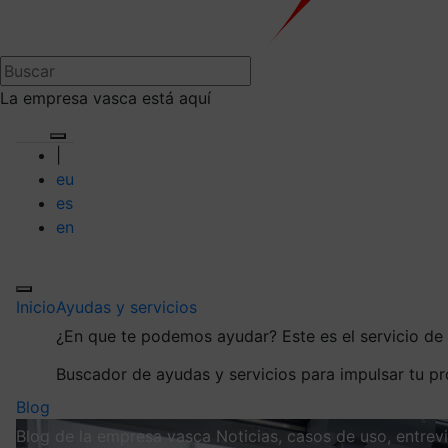
La empresa vasca está aquí
|
eu
es
en
Inicio
Ayudas y servicios
¿En que te podemos ayudar?
Este es el servicio d
Buscador de ayudas y servicios para impulsar tu p
Blog
Blog de la empresa vasca
Noticias, casos de uso, entre