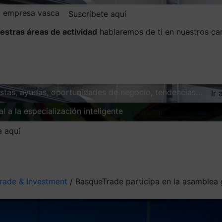
la empresa vasca
Suscríbete aquí
estras áreas de actividad
hablaremos de ti en nuestros ca
vistas, ayudas, oportunidades de negocio, tendencias…
Ir 
l a la especialización inteligente
Explorar
a aquí
rade & Investment
/
BasqueTrade participa en la asamblea 