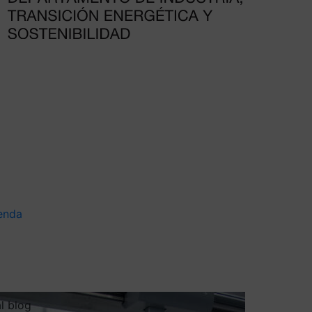
enda
al blog