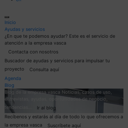
Inicio
Ayudas y servicios
¿En que te podemos ayudar?
Este es el servicio de
atención a la empresa vasca
Contacta con nosotros
Buscador de ayudas y servicios para impulsar tu
proyecto
Consulta aquí
Agenda
Blog
Blog de la empresa vasca
Noticias, casos de uso,
entrevistas, ayudas, oportunidades de negocio,
tendencias…
Ir al blog
Recíbenos y estarás al día de todo lo que ofrecemos a
la empresa vasca
Suscríbete aquí