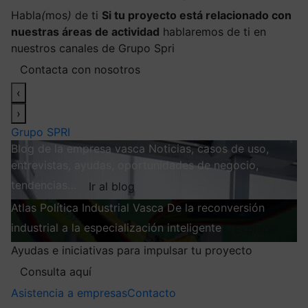
Habla
(
mos
)
de ti
Si tu proyecto está relacionado con
nuestras áreas de actividad
hablaremos de ti en
nuestros canales de Grupo Spri
Contacta con nosotros
‹
›
Grupo SPRI
Blog de la empresa vasca
Noticias, casos de uso,
entrevistas, ayudas, oportunidades de negocio,
tendencias…
Ir al blog
Atlas
Política Industrial Vasca
De la reconversión
industrial a la especialización inteligente
Explorar
Ayudas e iniciativas para impulsar tu proyecto
Consulta aquí
Asistencia a empresas
Contacto