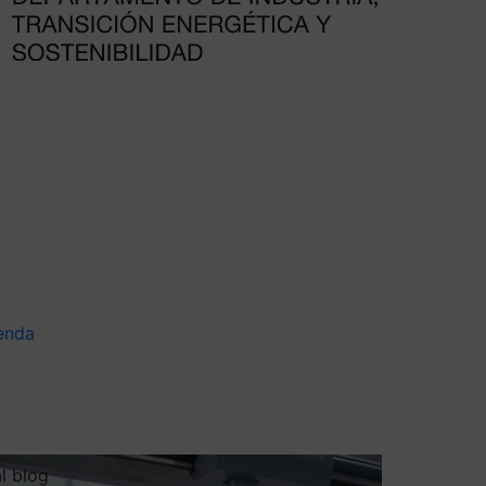
enda
al blog