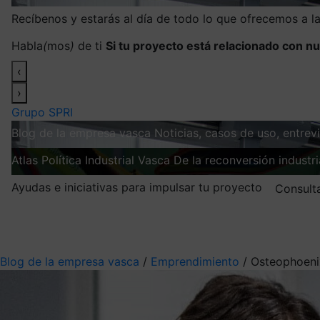
Recíbenos y estarás al día de todo lo que ofrecemos a 
Habla
(
mos
)
de ti
Si tu proyecto está relacionado con nu
‹
›
Grupo SPRI
Blog de la empresa vasca
Noticias, casos de uso, entre
Atlas
Política Industrial Vasca
De la reconversión industria
Ayudas e iniciativas para impulsar tu proyecto
Consult
Mis suscripciones
Elige la información que quieres recibir
Blog de la empresa vasca
/
Emprendimiento
/
Osteophoenix