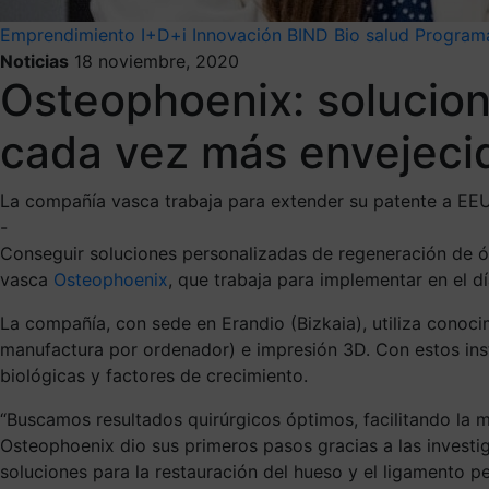
Emprendimiento
I+D+i
Innovación
BIND
Bio salud
Programa
Noticias
18 noviembre, 2020
Osteophoenix: solucio
cada vez más envejeci
La compañía vasca trabaja para extender su patente a EEUU
-
Conseguir soluciones personalizadas de regeneración de ó
vasca
Osteophoenix
, que trabaja para implementar en el d
La compañía, con sede en Erandio (Bizkaia), utiliza conoc
manufactura por ordenador) e impresión 3D. Con estos instru
biológicas y factores de crecimiento.
“Buscamos resultados quirúrgicos óptimos, facilitando la m
Osteophoenix dio sus primeros pasos gracias a las investi
soluciones para la restauración del hueso y el ligamento pe