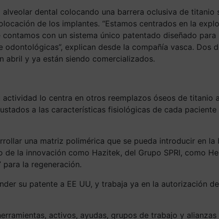
alveolar dental colocando una barrera oclusiva de titanio s
colocación de los implantes. “Estamos centrados en la expl
e contamos con un sistema único patentado diseñado para p
 odontológicas”, explican desde la compañía vasca. Dos de
 en abril y ya están siendo comercializados.
actividad lo centra en otros reemplazos óseos de titanio a
stados a las características fisiológicas de cada paciente
llar una matriz polimérica que se pueda introducir en la b
o de la innovación como Hazitek, del Grupo SPRI, como Hem
 para la regeneración.
nder su patente a EE UU, y trabaja ya en la autorización 
rramientas, activos, ayudas, grupos de trabajo y alianzas 