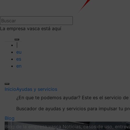
La empresa vasca está aquí
|
eu
es
en
Inicio
Ayudas y servicios
¿En que te podemos ayudar?
Este es el servicio d
Buscador de ayudas y servicios para impulsar tu p
Blog
Blog de la empresa vasca
Noticias, casos de uso, entre