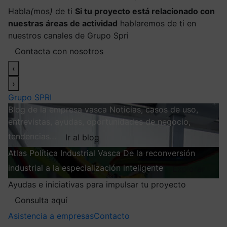
Habla
(
mos
)
de ti
Si tu proyecto está relacionado con
nuestras áreas de actividad
hablaremos de ti en
nuestros canales de Grupo Spri
Contacta con nosotros
‹
›
Grupo SPRI
Blog de la empresa vasca
Noticias, casos de uso,
entrevistas, ayudas, oportunidades de negocio,
tendencias…
Ir al blog
Atlas
Política Industrial Vasca
De la reconversión
industrial a la especialización inteligente
Explorar
Ayudas e iniciativas para impulsar tu proyecto
Consulta aquí
Asistencia a empresas
Contacto