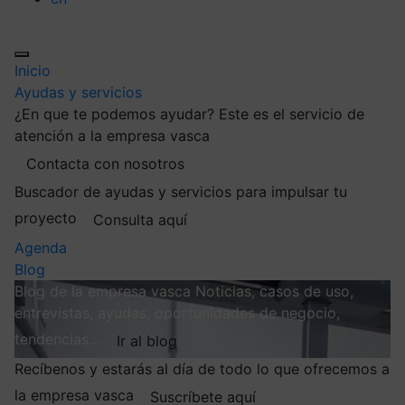
Inicio
Ayudas y servicios
¿En que te podemos ayudar?
Este es el servicio de
atención a la empresa vasca
Contacta con nosotros
Buscador de ayudas y servicios para impulsar tu
proyecto
Consulta aquí
Agenda
Blog
Blog de la empresa vasca
Noticias, casos de uso,
entrevistas, ayudas, oportunidades de negocio,
tendencias…
Ir al blog
Recíbenos y estarás al día de todo lo que ofrecemos a
la empresa vasca
Suscríbete aquí