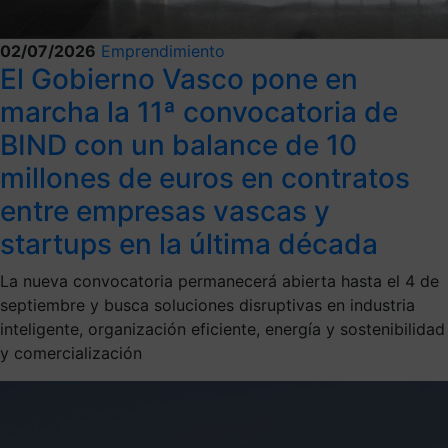
02/07/2026
Emprendimiento
El Gobierno Vasco pone en
marcha la 11ª convocatoria de
BIND con un balance de 10
millones de euros en contratos
entre empresas vascas y
startups en la última década
La nueva convocatoria permanecerá abierta hasta el 4 de
septiembre y busca soluciones disruptivas en industria
inteligente, organización eficiente, energía y sostenibilidad
y comercialización