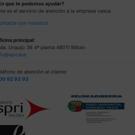
En que te podemos ayudar?
ste es el servicio de atención a la empresa vasca
ontacta con nosotros
icina principal:
lda. Urquijo 36 4ª planta 48011 Bilbao
nfo@spri.eus
léfono de atención al cliente:
00 92 93 93