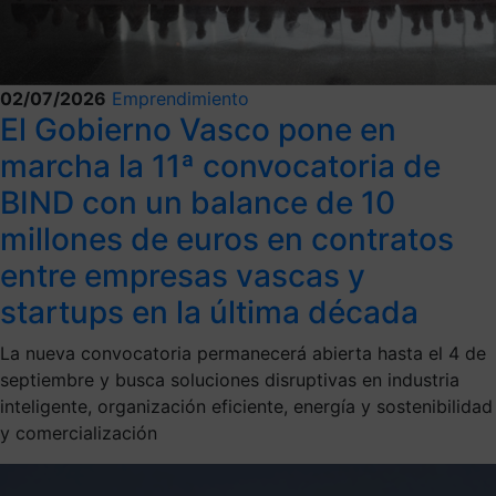
02/07/2026
Emprendimiento
El Gobierno Vasco pone en
marcha la 11ª convocatoria de
BIND con un balance de 10
millones de euros en contratos
entre empresas vascas y
startups en la última década
La nueva convocatoria permanecerá abierta hasta el 4 de
septiembre y busca soluciones disruptivas en industria
inteligente, organización eficiente, energía y sostenibilidad
y comercialización