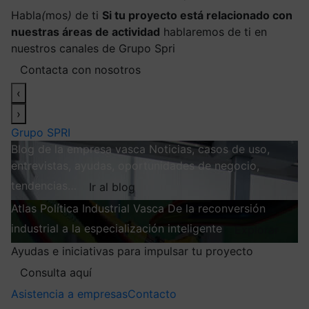
Habla
(
mos
)
de ti
Si tu proyecto está relacionado con
nuestras áreas de actividad
hablaremos de ti en
nuestros canales de Grupo Spri
Contacta con nosotros
‹
›
Grupo SPRI
Blog de la empresa vasca
Noticias, casos de uso,
entrevistas, ayudas, oportunidades de negocio,
tendencias…
Ir al blog
Atlas
Política Industrial Vasca
De la reconversión
industrial a la especialización inteligente
Explorar
Ayudas e iniciativas para impulsar tu proyecto
Consulta aquí
Asistencia a empresas
Contacto