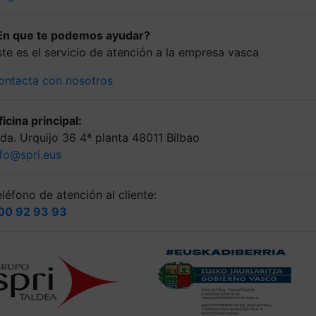
En que te podemos ayudar?
ste es el servicio de atención a la empresa vasca
ontacta con nosotros
icina principal:
lda. Urquijo 36 4ª planta 48011 Bilbao
nfo@spri.eus
léfono de atención al cliente:
00 92 93 93