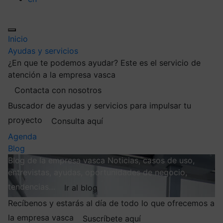
Inicio
Ayudas y servicios
¿En que te podemos ayudar?
Este es el servicio de
atención a la empresa vasca
Contacta con nosotros
Buscador de ayudas y servicios para impulsar tu
proyecto
Consulta aquí
Agenda
Blog
Blog de la empresa vasca
Noticias, casos de uso,
entrevistas, ayudas, oportunidades de negocio,
tendencias…
Ir al blog
Recíbenos y estarás al día de todo lo que ofrecemos a
la empresa vasca
Suscríbete aquí