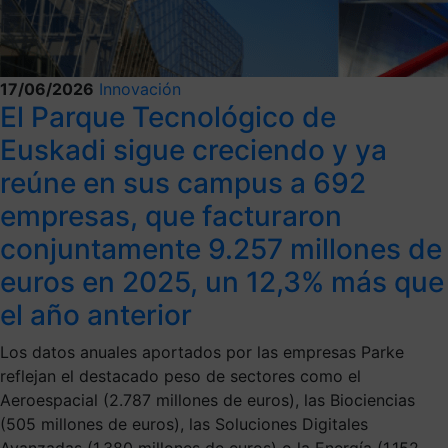
17/06/2026
Innovación
El Parque Tecnológico de
Euskadi sigue creciendo y ya
reúne en sus campus a 692
empresas, que facturaron
conjuntamente 9.257 millones de
euros en 2025, un 12,3% más que
el año anterior
Los datos anuales aportados por las empresas Parke
reflejan el destacado peso de sectores como el
Aeroespacial (2.787 millones de euros), las Biociencias
(505 millones de euros), las Soluciones Digitales
Avanzadas (1.380 millones de euros) o la Energía (1.152