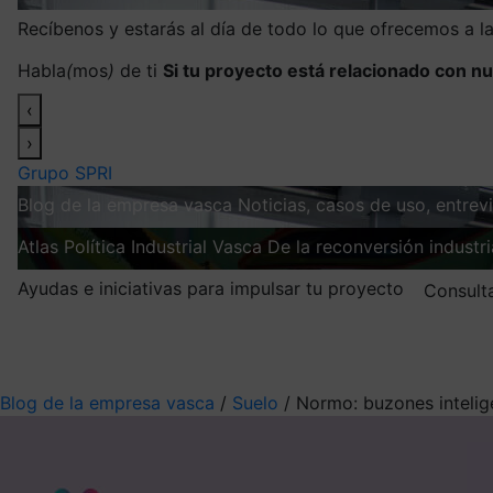
Recíbenos y estarás al día de todo lo que ofrecemos a 
Habla
(
mos
)
de ti
Si tu proyecto está relacionado con nu
‹
›
Grupo SPRI
Blog de la empresa vasca
Noticias, casos de uso, entre
Atlas
Política Industrial Vasca
De la reconversión industria
Ayudas e iniciativas para impulsar tu proyecto
Consult
Mis suscripciones
Elige la información que quieres recibir
Blog de la empresa vasca
/
Suelo
/
Normo: buzones intelig