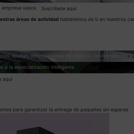
la empresa vasca
Suscríbete aquí
estras áreas de actividad
hablaremos de ti en nuestros ca
vistas, ayudas, oportunidades de negocio, tendencias…
Ir 
l a la especialización inteligente
Explorar
a aquí
entes para garantizar la entrega de paquetes sin esperas