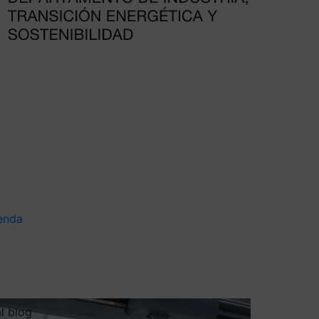
enda
al blog