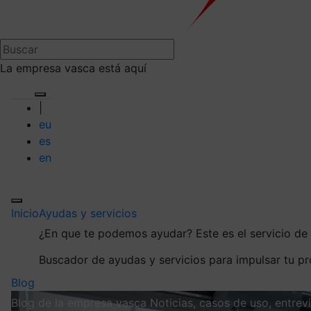
La empresa vasca está aquí
|
eu
es
en
Inicio
Ayudas y servicios
¿En que te podemos ayudar?
Este es el servicio d
Buscador de ayudas y servicios para impulsar tu p
Blog
Blog de la empresa vasca
Noticias, casos de uso, entre