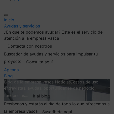
Inicio
Ayudas y servicios
¿En que te podemos ayudar?
Este es el servicio de
atención a la empresa vasca
Contacta con nosotros
Buscador de ayudas y servicios para impulsar tu
proyecto
Consulta aquí
Agenda
Blog
Blog de la empresa vasca
Noticias, casos de uso,
entrevistas, ayudas, oportunidades de negocio,
tendencias…
Ir al blog
Recíbenos y estarás al día de todo lo que ofrecemos a
la empresa vasca
Suscríbete aquí