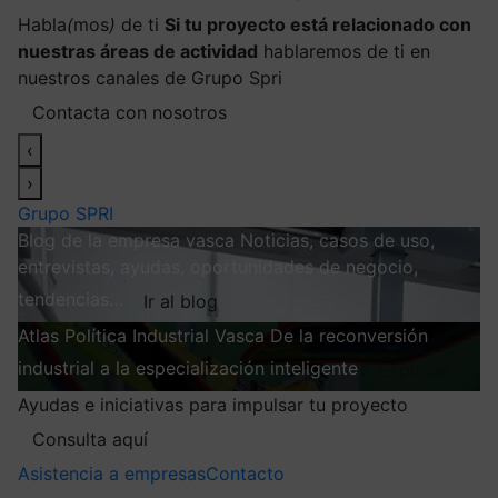
Habla
(
mos
)
de ti
Si tu proyecto está relacionado con
nuestras áreas de actividad
hablaremos de ti en
nuestros canales de Grupo Spri
Contacta con nosotros
‹
›
Grupo SPRI
Blog de la empresa vasca
Noticias, casos de uso,
entrevistas, ayudas, oportunidades de negocio,
tendencias…
Ir al blog
Atlas
Política Industrial Vasca
De la reconversión
industrial a la especialización inteligente
Explorar
Ayudas e iniciativas para impulsar tu proyecto
Consulta aquí
Asistencia a empresas
Contacto