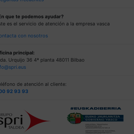
En que te podemos ayudar?
ste es el servicio de atención a la empresa vasca
ontacta con nosotros
icina principal:
lda. Urquijo 36 4ª planta 48011 Bilbao
nfo@spri.eus
léfono de atención al cliente:
00 92 93 93