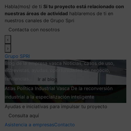
Habla
(
mos
)
de ti
Si tu proyecto está relacionado con
nuestras áreas de actividad
hablaremos de ti en
nuestros canales de Grupo Spri
Contacta con nosotros
‹
›
Grupo SPRI
Blog de la empresa vasca
Noticias, casos de uso,
entrevistas, ayudas, oportunidades de negocio,
tendencias…
Ir al blog
Atlas
Política Industrial Vasca
De la reconversión
industrial a la especialización inteligente
Explorar
Ayudas e iniciativas para impulsar tu proyecto
Consulta aquí
Asistencia a empresas
Contacto