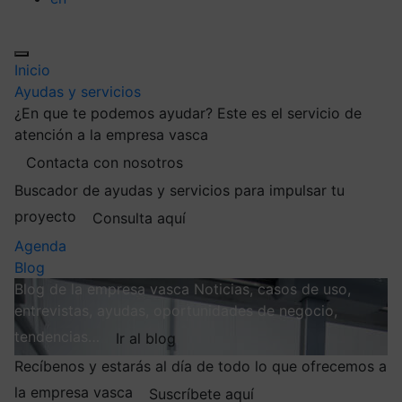
Inicio
Ayudas y servicios
¿En que te podemos ayudar?
Este es el servicio de
atención a la empresa vasca
Contacta con nosotros
Buscador de ayudas y servicios para impulsar tu
proyecto
Consulta aquí
Agenda
Blog
Blog de la empresa vasca
Noticias, casos de uso,
entrevistas, ayudas, oportunidades de negocio,
tendencias…
Ir al blog
Recíbenos y estarás al día de todo lo que ofrecemos a
la empresa vasca
Suscríbete aquí