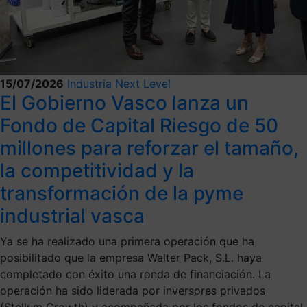
15/07/2026
Industria Next Level
El Gobierno Vasco lanza un
Fondo de Capital Riesgo de 50
millones para reforzar el tamaño,
la competitividad y la
transformación de la pyme
industrial vasca
Ya se ha realizado una primera operación que ha
posibilitado que la empresa Walter Pack, S.L. haya
completado con éxito una ronda de financiación. La
operación ha sido liderada por inversores privados
(Stellum Growth) y acompañada por los fondos de capital