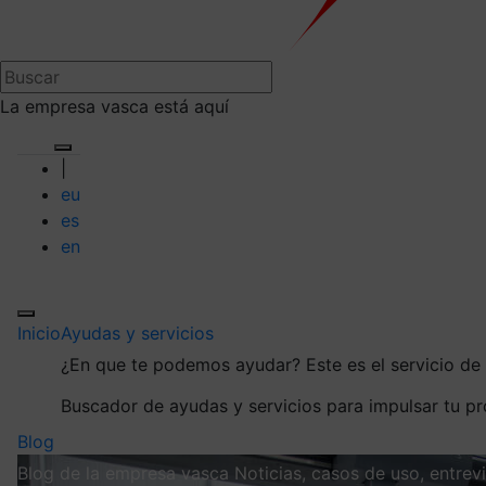
La empresa vasca está aquí
|
eu
es
en
Inicio
Ayudas y servicios
¿En que te podemos ayudar?
Este es el servicio d
Buscador de ayudas y servicios para impulsar tu p
Blog
Blog de la empresa vasca
Noticias, casos de uso, entre