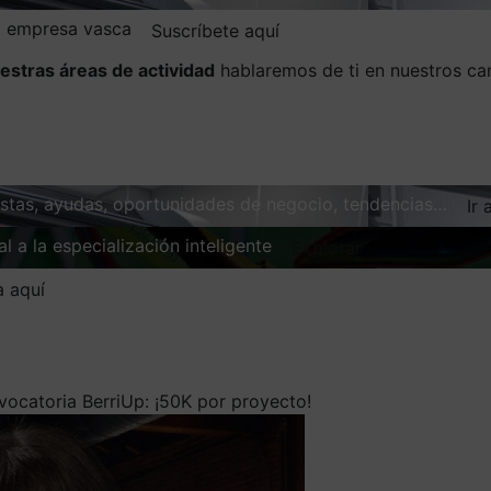
la empresa vasca
Suscríbete aquí
estras áreas de actividad
hablaremos de ti en nuestros ca
vistas, ayudas, oportunidades de negocio, tendencias…
Ir 
l a la especialización inteligente
Explorar
a aquí
vocatoria BerriUp: ¡50K por proyecto!