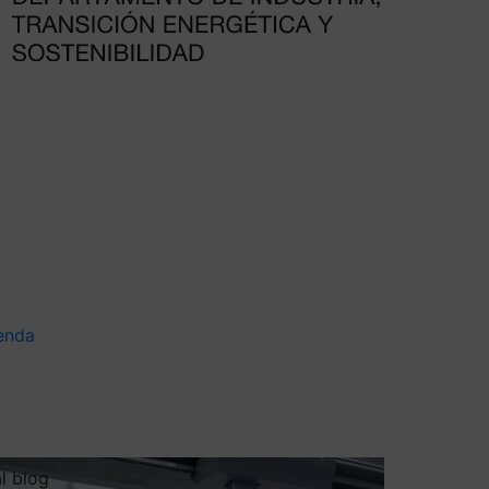
enda
al blog