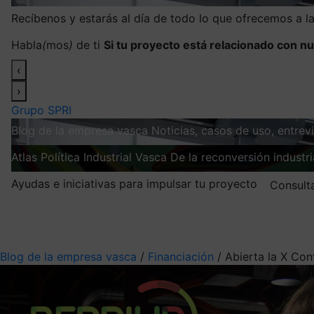
Recíbenos y estarás al día de todo lo que ofrecemos a 
Habla
(
mos
)
de ti
Si tu proyecto está relacionado con nu
‹
›
Grupo SPRI
Blog de la empresa vasca
Noticias, casos de uso, entre
Atlas
Política Industrial Vasca
De la reconversión industria
Ayudas e iniciativas para impulsar tu proyecto
Consult
Mis suscripciones
Elige la información que quieres recibir
Blog de la empresa vasca
/
Financiación
/
Abierta la X Con