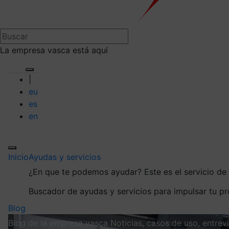
La empresa vasca está aquí
|
eu
es
en
Inicio
Ayudas y servicios
¿En que te podemos ayudar?
Este es el servicio d
Buscador de ayudas y servicios para impulsar tu p
Blog
Blog de la empresa vasca
Noticias, casos de uso, entre