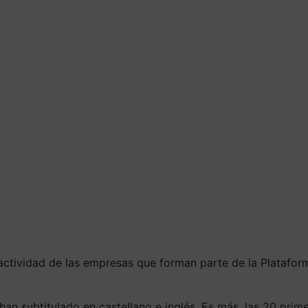
 actividad de las empresas que forman parte de la Platafo
 han subtitulado en castellano e inglés. Es más, las 20 pri