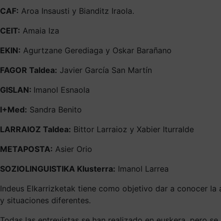
CAF:
Aroa Insausti y Bianditz Iraola.
CEIT:
Amaia Iza
EKIN:
Agurtzane Gerediaga y Oskar Barañano
FAGOR Taldea:
Javier García San Martín
GISLAN:
Imanol Esnaola
I+Med:
Sandra Benito
LARRAIOZ Taldea:
Bittor Larraioz y Xabier Iturralde
METAPOSTA:
Asier Orio
SOZIOLINGUISTIKA Klusterra:
Imanol Larrea
Indeus Elkarrizketak tiene como objetivo dar a conocer la
y situaciones diferentes.
Todas las entrevistas se han realizado en euskera, pero se