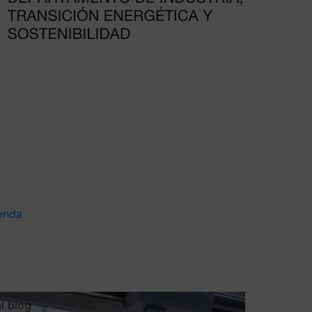
enda
al blog