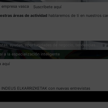
la empresa vasca
Suscríbete aquí
estras áreas de actividad
hablaremos de ti en nuestros ca
vistas, ayudas, oportunidades de negocio, tendencias…
Ir 
l a la especialización inteligente
Explorar
a aquí
e INDEUS ELKARRIZKETAK con nuevas entrevistas