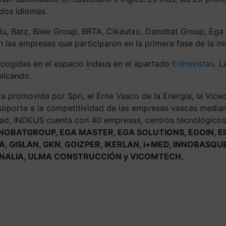
 dos idiomas.
tu, Batz, Biele Group, BRTA, Cikautxo, Danobat Group, Ega Ma
n las empresas que participaron en la primera fase de la ini
ecogidas en el espacio Indeus en el apartado
Entrevistas
. L
licando.
va promovida por Spri, el Ente Vasco de la Energía, la Vicec
 soporte a la competitividad de las empresas vascas median
dad, INDEUS cuenta con 40 empresas, centros tecnológicos
DANOBATGROUP, EGA MASTER, EGA SOLUTIONS, EGOIN, EI
, GISLAN, GKN, GOIZPER, IKERLAN, i+MED, INNOBASQU
ECNALIA, ULMA CONSTRUCCIÓN y VICOMTECH.