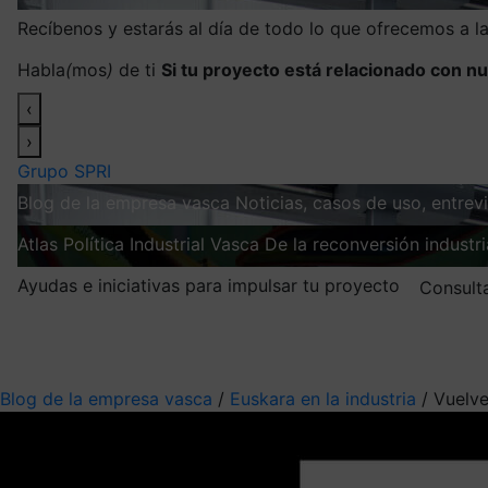
Recíbenos y estarás al día de todo lo que ofrecemos a 
Habla
(
mos
)
de ti
Si tu proyecto está relacionado con nu
‹
›
Grupo SPRI
Blog de la empresa vasca
Noticias, casos de uso, entre
Atlas
Política Industrial Vasca
De la reconversión industria
Ayudas e iniciativas para impulsar tu proyecto
Consult
Mis suscripciones
Elige la información que quieres recibir
Blog de la empresa vasca
/
Euskara en la industria
/
Vuelv