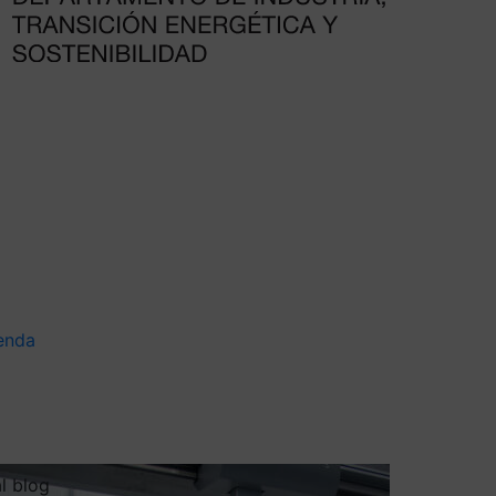
enda
al blog