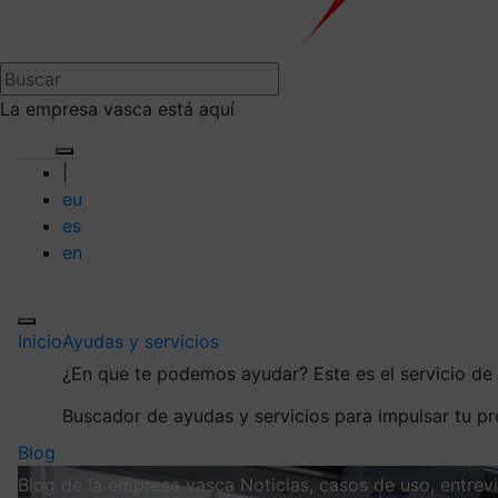
La empresa vasca está aquí
|
eu
es
en
Inicio
Ayudas y servicios
¿En que te podemos ayudar?
Este es el servicio d
Buscador de ayudas y servicios para impulsar tu p
Blog
Blog de la empresa vasca
Noticias, casos de uso, entre