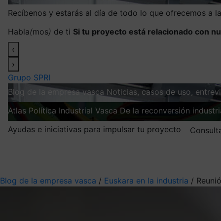
Recíbenos y estarás al día de todo lo que ofrecemos a 
Habla
(
mos
)
de ti
Si tu proyecto está relacionado con nu
‹
›
Grupo SPRI
Blog de la empresa vasca
Noticias, casos de uso, entre
Atlas
Política Industrial Vasca
De la reconversión industria
Ayudas e iniciativas para impulsar tu proyecto
Consult
Mis suscripciones
Elige la información que quieres recibir
Blog de la empresa vasca
/
Euskara en la industria
/
Reunió