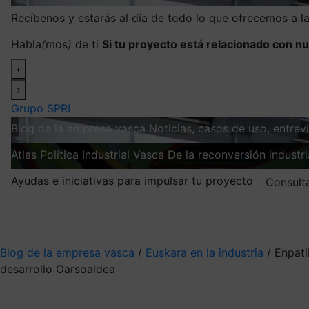
Recíbenos y estarás al día de todo lo que ofrecemos a 
Habla
(
mos
)
de ti
Si tu proyecto está relacionado con nu
‹
›
Grupo SPRI
Blog de la empresa vasca
Noticias, casos de uso, entre
Atlas
Política Industrial Vasca
De la reconversión industria
Ayudas e iniciativas para impulsar tu proyecto
Consult
Mis suscripciones
Elige la información que quieres recibir
Blog de la empresa vasca
/
Euskara en la industria
/
Enpati
desarrollo Oarsoaldea