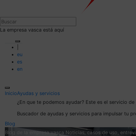
La empresa vasca está aquí
|
eu
es
en
Inicio
Ayudas y servicios
¿En que te podemos ayudar?
Este es el servicio d
Buscador de ayudas y servicios para impulsar tu p
Blog
Blog de la empresa vasca
Noticias, casos de uso, entre