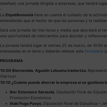
diseñado una jornada dirigida a empresas, que tendrá luga
-
La
Enpatikonomia
tiene en cuenta el cuidado de la activid
entendiendo que el hecho de que las personas y la realidad
Será una jornada de tres horas y media que abordará el t
una oportunidad de intercambio para abordar y reflexionar
La jornada tendrá lugar el viernes 25 de marzo, de 10:00 d
interesadas en el tema y deberán rellenar este
formulario
pa
PROGRAMA
10:00
Bienvenida
.
Agustin Lekuona Irastortza.
Represent
Oiartzun.
10:10 ¿Cuánto puede ahorrar la empresa si se gestiona b
Iker Estensoro Sarasola
. Diputación Foral de Gipuzk
Promoción Económica.
Iñaki Puga Pueyo.
Diputación Foral de Gipuzkoa – Jef