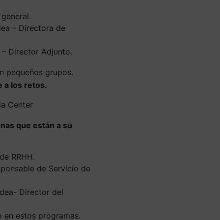
 general.
dea – Directora de
. – Director Adjunto.
en pequeños grupos.
 a los retos.
a Center
nas que están a su
o de RRHH.
sponsable de Servicio de
dea- Director del
o en estos programas.