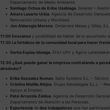
Departamento de Medio Ambiente.
Santiago Ochoa de Eribe Usabiaga
. Goiener – Gestor
Ainara Lasarte Urkia
. Agencia de Desarrollo Oarsoal
Renovación Urbana y Movilidad.
Jon Aldaregia Moreno
. Ondarreta Mesas y Sillas, S.L
11:00 Descanso
y posibilidad de hablar de lo escuchado 
11:30 La fortaleza de la comunidad local para hacer frente
Gorka Espiau Idoiaga.
EHU-UPV y Agirre Lehendakari
12:30 ¿Qué puede ganar la empresa contratando a perso
alrededor?
Erika Gonzalez Roman
. Salto Systems S.L. – Técnic
Cristina Matilla Alejos
. Grupo Katealegaia S.L.L. – Re
Apoyo al Empleo.
Patxi Arrazola Zaldua
. Agencia de Desarrollo Oarsoal
Departamento de Atención a las Personas.
Experiencia
de
dos trabajadores
que han participad