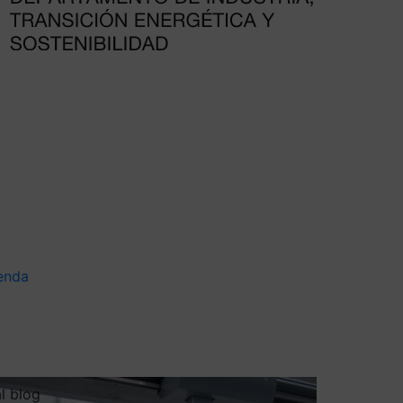
enda
al blog