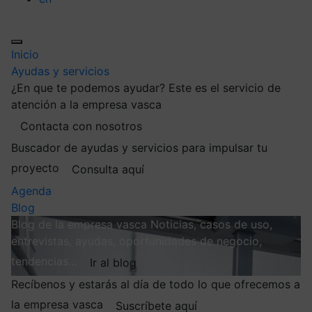
Inicio
Ayudas y servicios
¿En que te podemos ayudar?
Este es el servicio de
atención a la empresa vasca
Contacta con nosotros
Buscador de ayudas y servicios para impulsar tu
proyecto
Consulta aquí
Agenda
Blog
Blog de la empresa vasca
Noticias, casos de uso,
entrevistas, ayudas, oportunidades de negocio,
tendencias…
Ir al blog
Recíbenos y estarás al día de todo lo que ofrecemos a
la empresa vasca
Suscríbete aquí