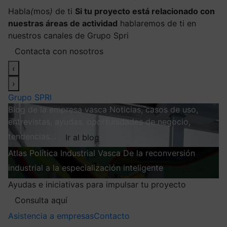
Habla
(
mos
)
de ti
Si tu proyecto está relacionado con
nuestras áreas de actividad
hablaremos de ti en
nuestros canales de Grupo Spri
Contacta con nosotros
‹
›
Grupo SPRI
Blog de la empresa vasca
Noticias, casos de uso,
entrevistas, ayudas, oportunidades de negocio,
tendencias…
Ir al blog
Atlas
Política Industrial Vasca
De la reconversión
industrial a la especialización inteligente
Explorar
Ayudas e iniciativas para impulsar tu proyecto
Consulta aquí
Asistencia a empresas
Contacto