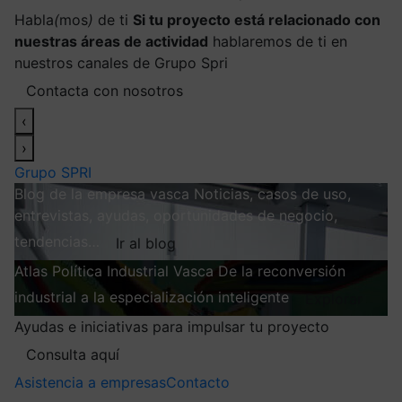
Habla
(
mos
)
de ti
Si tu proyecto está relacionado con
nuestras áreas de actividad
hablaremos de ti en
nuestros canales de Grupo Spri
Contacta con nosotros
‹
›
Grupo SPRI
Blog de la empresa vasca
Noticias, casos de uso,
entrevistas, ayudas, oportunidades de negocio,
tendencias…
Ir al blog
Atlas
Política Industrial Vasca
De la reconversión
industrial a la especialización inteligente
Explorar
Ayudas e iniciativas para impulsar tu proyecto
Consulta aquí
Asistencia a empresas
Contacto