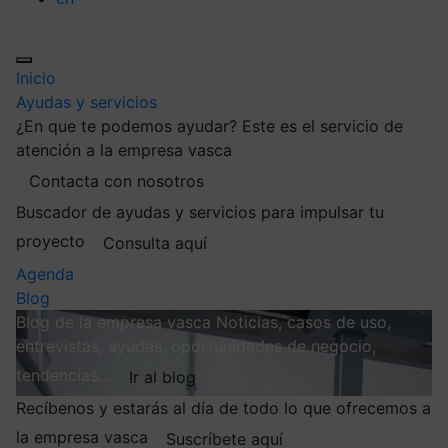
Inicio
Ayudas y servicios
¿En que te podemos ayudar?
Este es el servicio de
atención a la empresa vasca
Contacta con nosotros
Buscador de ayudas y servicios para impulsar tu
proyecto
Consulta aquí
Agenda
Blog
Blog de la empresa vasca
Noticias, casos de uso,
entrevistas, ayudas, oportunidades de negocio,
tendencias…
Ir al blog
Recíbenos y estarás al día de todo lo que ofrecemos a
la empresa vasca
Suscríbete aquí