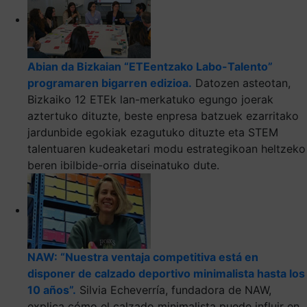
Abian da Bizkaian “ETEentzako Labo-Talento”
programaren bigarren edizioa.
Datozen asteotan,
Bizkaiko 12 ETEk lan-merkatuko egungo joerak
aztertuko dituzte, beste enpresa batzuek ezarritako
jardunbide egokiak ezagutuko dituzte eta STEM
talentuaren kudeaketari modu estrategikoan heltzeko
beren ibilbide-orria diseinatuko dute.
NAW: “Nuestra ventaja competitiva está en
disponer de calzado deportivo minimalista hasta los
10 años”.
Silvia Echeverría, fundadora de NAW,
explica cómo el calzado minimalista puede influir en