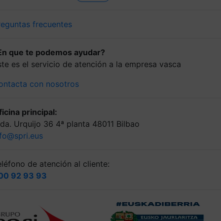
reguntas frecuentes
En que te podemos ayudar?
ste es el servicio de atención a la empresa vasca
ontacta con nosotros
icina principal:
lda. Urquijo 36 4ª planta 48011 Bilbao
nfo@spri.eus
léfono de atención al cliente:
00 92 93 93