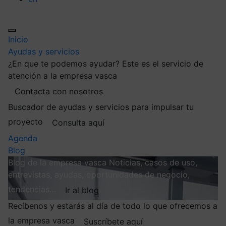
Inicio
Ayudas y servicios
¿En que te podemos ayudar?
Este es el servicio de
atención a la empresa vasca
Contacta con nosotros
Buscador de ayudas y servicios para impulsar tu
proyecto
Consulta aquí
Agenda
Blog
Blog de la empresa vasca
Noticias, casos de uso,
entrevistas, ayudas, oportunidades de negocio,
tendencias…
Ir al blog
Recíbenos y estarás al día de todo lo que ofrecemos a
la empresa vasca
Suscríbete aquí