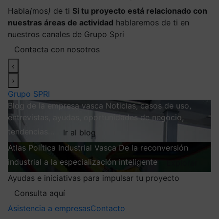
Habla
(
mos
)
de ti
Si tu proyecto está relacionado con
nuestras áreas de actividad
hablaremos de ti en
nuestros canales de Grupo Spri
Contacta con nosotros
‹
›
Grupo SPRI
Blog de la empresa vasca
Noticias, casos de uso,
entrevistas, ayudas, oportunidades de negocio,
tendencias…
Ir al blog
Atlas
Política Industrial Vasca
De la reconversión
industrial a la especialización inteligente
Explorar
Ayudas e iniciativas para impulsar tu proyecto
Consulta aquí
Asistencia a empresas
Contacto