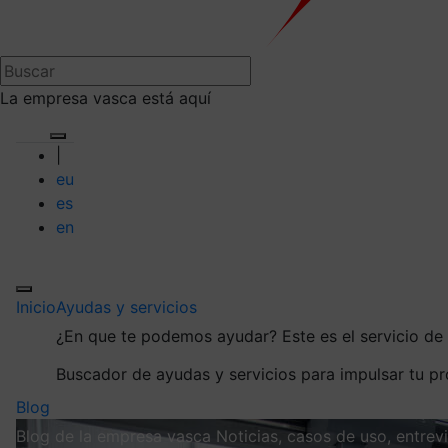
La empresa vasca está aquí
|
eu
es
en
Inicio
Ayudas y servicios
¿En que te podemos ayudar?
Este es el servicio d
Buscador de ayudas y servicios para impulsar tu p
Blog
Blog de la empresa vasca
Noticias, casos de uso, entre