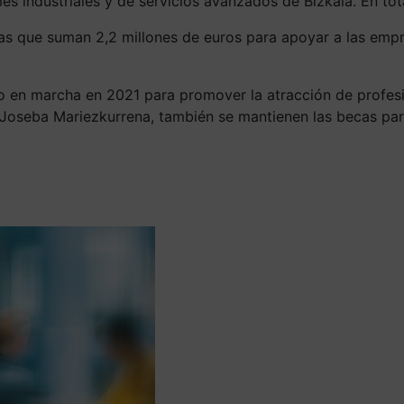
es industriales y de servicios avanzados de Bizkaia. En to
as que suman 2,2 millones de euros para apoyar a las emp
 en marcha en 2021 para promover la atracción de profesio
oseba Mariezkurrena, también se mantienen las becas para