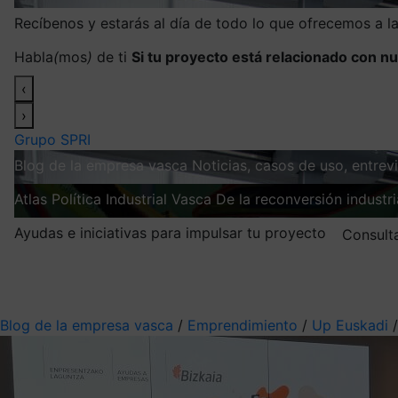
Recíbenos y estarás al día de todo lo que ofrecemos a 
Habla
(
mos
)
de ti
Si tu proyecto está relacionado con nu
‹
›
Grupo SPRI
Blog de la empresa vasca
Noticias, casos de uso, entre
Atlas
Política Industrial Vasca
De la reconversión industria
Ayudas e iniciativas para impulsar tu proyecto
Consult
Mis suscripciones
Elige la información que quieres recibir
Blog de la empresa vasca
/
Emprendimiento
/
Up Euskadi