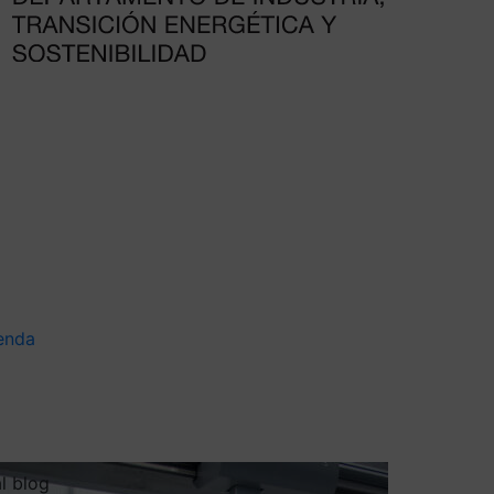
enda
al blog