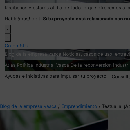
Recíbenos y estarás al día de todo lo que ofrecemos a 
Habla
(
mos
)
de ti
Si tu proyecto está relacionado con nu
‹
›
Grupo SPRI
Blog de la empresa vasca
Noticias, casos de uso, entre
Atlas
Política Industrial Vasca
De la reconversión industria
Ayudas e iniciativas para impulsar tu proyecto
Consult
Mis suscripciones
Elige la información que quieres recibir
Blog de la empresa vasca
/
Emprendimiento
/
Testualia: ¡