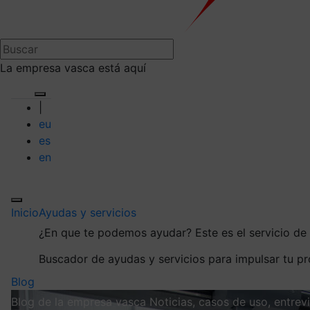
La empresa vasca está aquí
|
eu
es
en
Inicio
Ayudas y servicios
¿En que te podemos ayudar?
Este es el servicio d
Buscador de ayudas y servicios para impulsar tu p
Blog
Blog de la empresa vasca
Noticias, casos de uso, entre