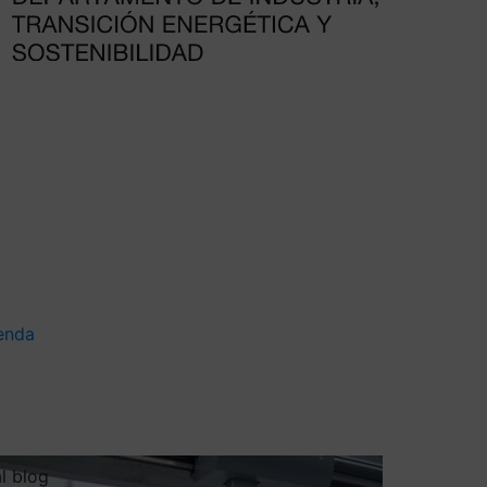
enda
al blog