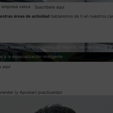
la empresa vasca
Suscríbete aquí
estras áreas de actividad
hablaremos de ti en nuestros ca
vistas, ayudas, oportunidades de negocio, tendencias…
Ir 
l a la especialización inteligente
Explorar
a aquí
Aprender (y Aprobar) practicando!