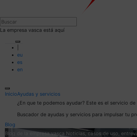
La empresa vasca está aquí
|
eu
es
en
Inicio
Ayudas y servicios
¿En que te podemos ayudar?
Este es el servicio d
Buscador de ayudas y servicios para impulsar tu p
Blog
Blog de la empresa vasca
Noticias, casos de uso, entre