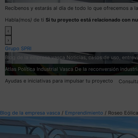
Recíbenos y estarás al día de todo lo que ofrecemos a 
Habla
(
mos
)
de ti
Si tu proyecto está relacionado con nu
‹
›
Grupo SPRI
Blog de la empresa vasca
Noticias, casos de uso, entre
Atlas
Política Industrial Vasca
De la reconversión industria
Ayudas e iniciativas para impulsar tu proyecto
Consult
Mis suscripciones
Elige la información que quieres recibir
Blog de la empresa vasca
/
Emprendimiento
/
Roseo Eólica