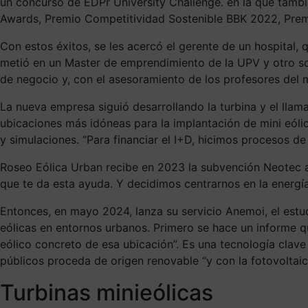
un concurso de EDPr University Challenge. en la que tam
Awards, Premio Competitividad Sostenible BBK 2022, Premi
Con estos éxitos, se les acercó el gerente de un hospital,
metió en un Master de emprendimiento de la UPV y otro soci
de negocio y, con el asesoramiento de los profesores del m
La nueva empresa siguió desarrollando la turbina y el llamad
ubicaciones más idóneas para la implantación de mini eólic
y simulaciones. “Para financiar el I+D, hicimos procesos d
Roseo Eólica Urban recibe en 2023 la subvención Neotec a 
que te da esta ayuda. Y decidimos centrarnos en la energía 
Entonces, en mayo 2024, lanza su servicio Anemoi, el estud
eólicas en entornos urbanos. Primero se hace un informe 
eólico concreto de esa ubicación”. Es una tecnología clave
públicos proceda de origen renovable “y con la fotovoltaic
Turbinas minieólicas