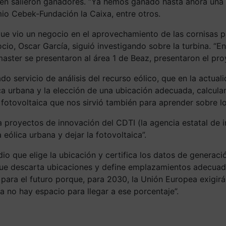
bién salieron ganadores. “Ya hemos ganado hasta ahora un
o Cebek-Fundación la Caixa, entre otros.
 que vio un negocio en el aprovechamiento de las cornisas p
o, Oscar García, siguió investigando sobre la turbina. “En 
aster se presentaron al área 1 de Beaz, presentaron el pro
o servicio de análisis del recurso eólico, que en la actuali
a urbana y la elección de una ubicación adecuada, calculan
e fotovoltaica que nos sirvió también para aprender sobre l
proyectos de innovación del CDTI (la agencia estatal de i
eólica urbana y dejar la fotovoltaica”.
io que elige la ubicación y certifica los datos de generac
que descarta ubicaciones y define emplazamientos adecuado
 para el futuro porque, para 2030, la Unión Europea exigir
a no hay espacio para llegar a ese porcentaje”.