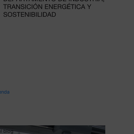
enda
al blog