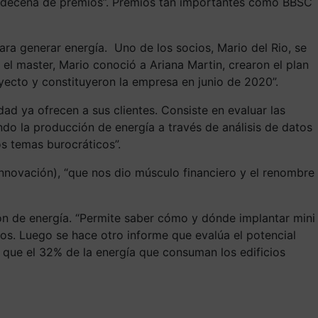
a decena de premios”. Premios tan importantes como BBSC
ara generar energía. Uno de los socios, Mario del Rio, se
el master, Mario conoció a Ariana Martin, crearon el plan
yecto y constituyeron la empresa en junio de 2020”.
dad ya ofrecen a sus clientes. Consiste en evaluar las
do la producción de energía a través de análisis de datos
os temas burocráticos”.
nnovación), “que nos dio músculo financiero y el renombre
ión de energía. “Permite saber cómo y dónde implantar mini
s. Luego se hace otro informe que evalúa el potencial
á que el 32% de la energía que consuman los edificios