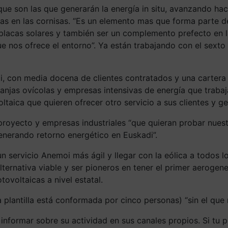
, que son las que generarán la energía in situ, avanzando ha
s en las cornisas. “Es un elemento mas que forma parte del
 placas solares y también ser un complemento prefecto en l
 nos ofrece el entorno”. Ya están trabajando con el sexto 
oi, con media docena de clientes contratados y una cartera
njas ovícolas y empresas intensivas de energía que trabaja
oltaica que quieren ofrecer otro servicio a sus clientes y 
proyecto y empresas industriales “que quieran probar nuest
enerando retorno energético en Euskadi”.
r un servicio Anemoi más ágil y llegar con la eólica a todos
ernativa viable y ser pioneros en tener el primer aerogene
ovoltaicas a nivel estatal.
plantilla está conformada por cinco personas) “sin el que
informar sobre su actividad en sus canales propios. Si tu 