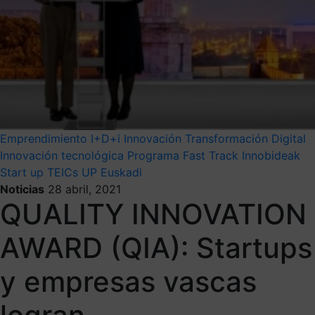
Emprendimiento
I+D+i
Innovación
Transformación Digital
Innovación tecnológica
Programa Fast Track Innobideak
Start up
TEICs
UP Euskadi
Noticias
28 abril, 2021
QUALITY INNOVATION
AWARD (QIA): Startups
y empresas vascas