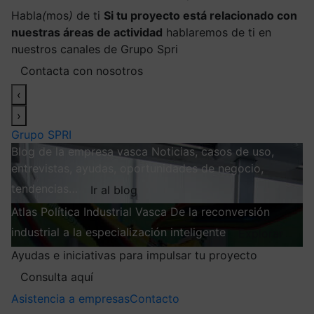
Habla
(
mos
)
de ti
Si tu proyecto está relacionado con
nuestras áreas de actividad
hablaremos de ti en
nuestros canales de Grupo Spri
Contacta con nosotros
‹
›
Grupo SPRI
Blog de la empresa vasca
Noticias, casos de uso,
entrevistas, ayudas, oportunidades de negocio,
tendencias…
Ir al blog
Atlas
Política Industrial Vasca
De la reconversión
industrial a la especialización inteligente
Explorar
Ayudas e iniciativas para impulsar tu proyecto
Consulta aquí
Asistencia a empresas
Contacto