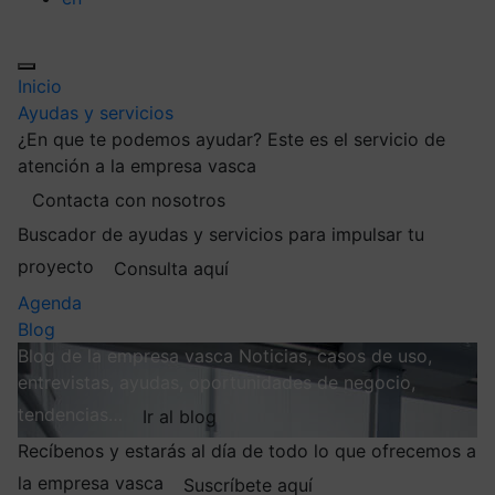
Inicio
Ayudas y servicios
¿En que te podemos ayudar?
Este es el servicio de
atención a la empresa vasca
Contacta con nosotros
Buscador de ayudas y servicios para impulsar tu
proyecto
Consulta aquí
Agenda
Blog
Blog de la empresa vasca
Noticias, casos de uso,
entrevistas, ayudas, oportunidades de negocio,
tendencias…
Ir al blog
Recíbenos y estarás al día de todo lo que ofrecemos a
la empresa vasca
Suscríbete aquí