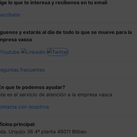
lige lo que te interesa y recíbenos en tu email
uscríbete
íguenos y estarás al día de todo lo que se mueve para la
mpresa vasca
reguntas frecuentes
En que te podemos ayudar?
ste es el servicio de atención a la empresa vasca
ontacta con nosotros
icina principal:
lda. Urquijo 36 4ª planta 48011 Bilbao