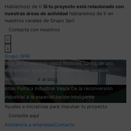
Habla
(
mos
)
de ti
Si tu proyecto está relacionado con
nuestras áreas de actividad
hablaremos de ti en
nuestros canales de Grupo Spri
Contacta con nosotros
‹
›
Grupo SPRI
Blog de la empresa vasca
Noticias, casos de uso,
entrevistas, ayudas, oportunidades de negocio,
tendencias…
Ir al blog
Atlas
Política Industrial Vasca
De la reconversión
industrial a la especialización inteligente
Explorar
Ayudas e iniciativas para impulsar tu proyecto
Consulta aquí
Asistencia a empresas
Contacto