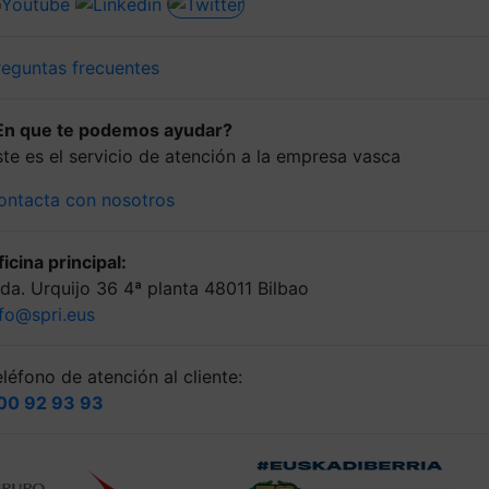
reguntas frecuentes
En que te podemos ayudar?
ste es el servicio de atención a la empresa vasca
ontacta con nosotros
icina principal:
lda. Urquijo 36 4ª planta 48011 Bilbao
nfo@spri.eus
léfono de atención al cliente:
00 92 93 93