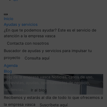
Inicio
Ayudas y servicios
¿En que te podemos ayudar?
Este es el servicio de
atención a la empresa vasca
Contacta con nosotros
Buscador de ayudas y servicios para impulsar tu
proyecto
Consulta aquí
Agenda
Blog
Blog de la empresa vasca
Noticias, casos de uso,
entrevistas, ayudas, oportunidades de negocio,
tendencias…
Ir al blog
Recíbenos y estarás al día de todo lo que ofrecemos a
la empresa vasca
Suscríbete aquí