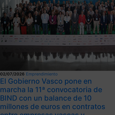
02/07/2026
Emprendimiento
El Gobierno Vasco pone en
marcha la 11ª convocatoria de
BIND con un balance de 10
millones de euros en contratos
entre empresas vascas y