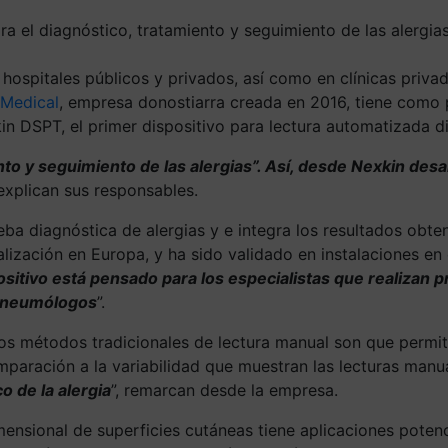
a el diagnóstico, tratamiento y seguimiento de las alergia
 hospitales públicos y privados, así como en clínicas priv
 Medical
, empresa donostiarra creada en 2016, tiene como p
kin DSPT, el primer dispositivo para lectura automatizada di
ento y seguimiento de las alergias”. Así, desde Nexkin de
 explican sus responsables.
rueba diagnóstica de alergias y e integra los resultados obte
lización en Europa, y ha sido validado en instalaciones en
sitivo está pensado para los especialistas que realizan 
y neumólogos
”.
os métodos tradicionales de lectura manual son que permite
mparación a la variabilidad que muestran las lecturas manua
o de la alergia
”, remarcan desde la empresa.
imensional de superficies cutáneas tiene aplicaciones poten