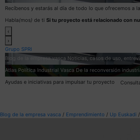
Recíbenos y estarás al día de todo lo que ofrecemos a 
Habla
(
mos
)
de ti
Si tu proyecto está relacionado con nu
‹
›
Grupo SPRI
Blog de la empresa vasca
Noticias, casos de uso, entre
Atlas
Política Industrial Vasca
De la reconversión industria
Ayudas e iniciativas para impulsar tu proyecto
Consult
Mis suscripciones
Elige la información que quieres recibir
Blog de la empresa vasca
/
Emprendimiento
/
Up Euskadi