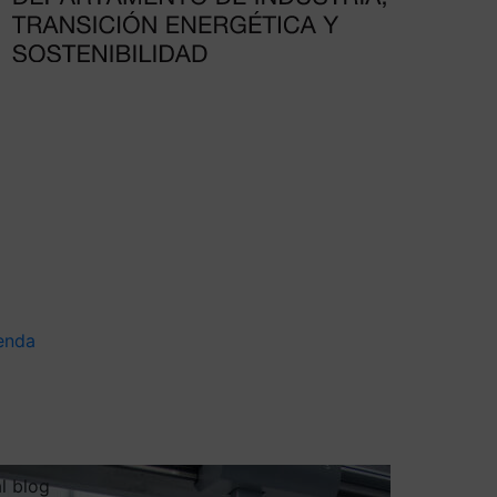
enda
al blog