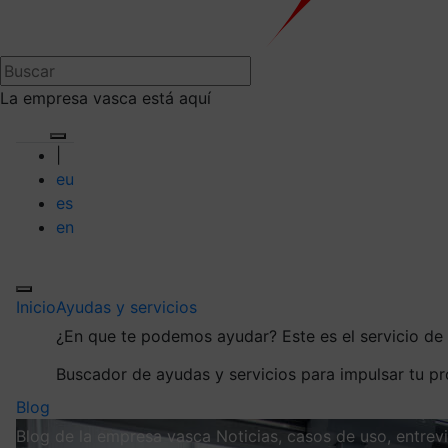
La empresa vasca está aquí
|
eu
es
en
Inicio
Ayudas y servicios
¿En que te podemos ayudar?
Este es el servicio d
Buscador de ayudas y servicios para impulsar tu p
Blog
Blog de la empresa vasca
Noticias, casos de uso, entre