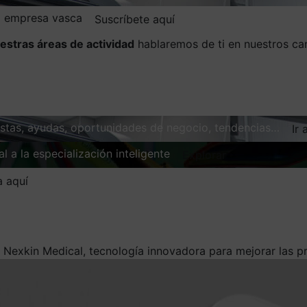
la empresa vasca
Suscríbete aquí
estras áreas de actividad
hablaremos de ti en nuestros ca
vistas, ayudas, oportunidades de negocio, tendencias…
Ir 
l a la especialización inteligente
Explorar
a aquí
/
Nexkin Medical, tecnología innovadora para mejorar las p