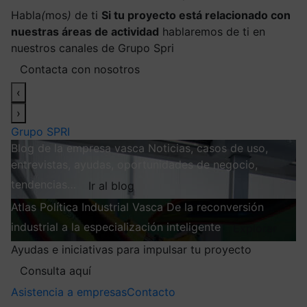
Habla
(
mos
)
de ti
Si tu proyecto está relacionado con
nuestras áreas de actividad
hablaremos de ti en
nuestros canales de Grupo Spri
Contacta con nosotros
‹
›
Grupo SPRI
Blog de la empresa vasca
Noticias, casos de uso,
entrevistas, ayudas, oportunidades de negocio,
tendencias…
Ir al blog
Atlas
Política Industrial Vasca
De la reconversión
industrial a la especialización inteligente
Explorar
Ayudas e iniciativas para impulsar tu proyecto
Consulta aquí
Asistencia a empresas
Contacto