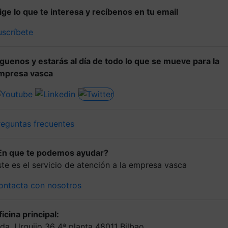
lige lo que te interesa y recíbenos en tu email
uscríbete
íguenos y estarás al día de todo lo que se mueve para la
mpresa vasca
reguntas frecuentes
En que te podemos ayudar?
ste es el servicio de atención a la empresa vasca
ontacta con nosotros
icina principal:
lda. Urquijo 36 4ª planta 48011 Bilbao