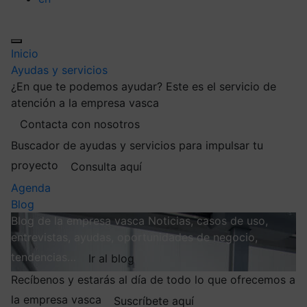
Inicio
Ayudas y servicios
¿En que te podemos ayudar?
Este es el servicio de
atención a la empresa vasca
Contacta con nosotros
Buscador de ayudas y servicios para impulsar tu
proyecto
Consulta aquí
Agenda
Blog
Blog de la empresa vasca
Noticias, casos de uso,
entrevistas, ayudas, oportunidades de negocio,
tendencias…
Ir al blog
Recíbenos y estarás al día de todo lo que ofrecemos a
la empresa vasca
Suscríbete aquí