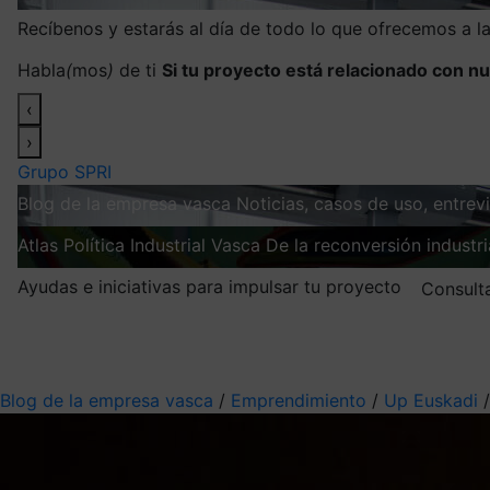
Recíbenos y estarás al día de todo lo que ofrecemos a 
Habla
(
mos
)
de ti
Si tu proyecto está relacionado con nu
‹
›
Grupo SPRI
Blog de la empresa vasca
Noticias, casos de uso, entre
Atlas
Política Industrial Vasca
De la reconversión industria
Ayudas e iniciativas para impulsar tu proyecto
Consult
Mis suscripciones
Elige la información que quieres recibir
Blog de la empresa vasca
/
Emprendimiento
/
Up Euskadi