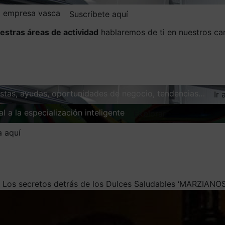
la empresa vasca
Suscríbete aquí
estras áreas de actividad
hablaremos de ti en nuestros ca
vistas, ayudas, oportunidades de negocio, tendencias…
Ir 
l a la especialización inteligente
Explorar
a aquí
/
Los secretos detrás de los Dulces Saludables ‘MARZIANOS