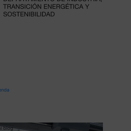
enda
al blog