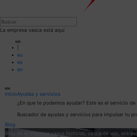
La empresa vasca está aquí
|
eu
es
en
Inicio
Ayudas y servicios
¿En que te podemos ayudar?
Este es el servicio d
Buscador de ayudas y servicios para impulsar tu p
Blog
Blog de la empresa vasca
Noticias, casos de uso, entre