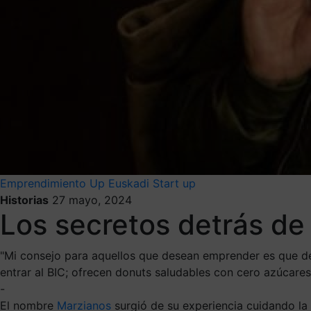
Emprendimiento
Up Euskadi
Start up
Historias
27 mayo, 2024
Los secretos detrás de
"Mi consejo para aquellos que desean emprender es que den
entrar al BIC; ofrecen donuts saludables con cero azúcare
-
El nombre
Marzianos
surgió de su experiencia cuidando la 