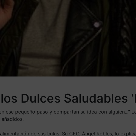
 los Dulces Saludables
 ese pequeño paso y compartan su idea con alguien..." La 
s añadidos.
alimentación de sus txikis. Su CEO, Ángel Robles, lo expli