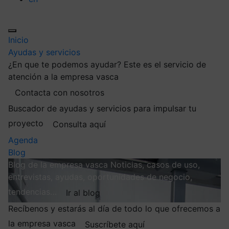
Inicio
Ayudas y servicios
¿En que te podemos ayudar?
Este es el servicio de
atención a la empresa vasca
Contacta con nosotros
Buscador de ayudas y servicios para impulsar tu
proyecto
Consulta aquí
Agenda
Blog
Blog de la empresa vasca
Noticias, casos de uso,
entrevistas, ayudas, oportunidades de negocio,
tendencias…
Ir al blog
Recíbenos y estarás al día de todo lo que ofrecemos a
la empresa vasca
Suscríbete aquí