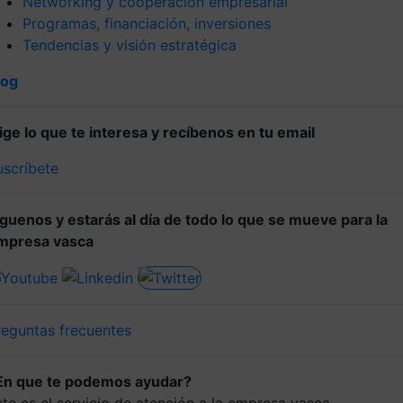
Networking y cooperación empresarial
Programas, financiación, inversiones
Tendencias y visión estratégica
log
lige lo que te interesa y recíbenos en tu email
uscríbete
íguenos y estarás al día de todo lo que se mueve para la
mpresa vasca
reguntas frecuentes
En que te podemos ayudar?