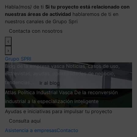
Habla
(
mos
)
de ti
Si tu proyecto está relacionado con
nuestras áreas de actividad
hablaremos de ti en
nuestros canales de Grupo Spri
Contacta con nosotros
‹
›
Grupo SPRI
Blog de la empresa vasca
Noticias, casos de uso,
entrevistas, ayudas, oportunidades de negocio,
tendencias…
Ir al blog
Atlas
Política Industrial Vasca
De la reconversión
industrial a la especialización inteligente
Explorar
Ayudas e iniciativas para impulsar tu proyecto
Consulta aquí
Asistencia a empresas
Contacto