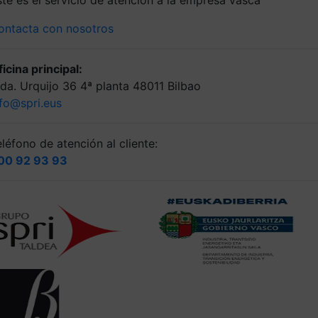
ste es el servicio de atención a la empresa vasca
ontacta con nosotros
icina principal:
lda. Urquijo 36 4ª planta 48011 Bilbao
nfo@spri.eus
léfono de atención al cliente:
00 92 93 93