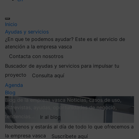
Inicio
Ayudas y servicios
¿En que te podemos ayudar?
Este es el servicio de
atención a la empresa vasca
Contacta con nosotros
Buscador de ayudas y servicios para impulsar tu
proyecto
Consulta aquí
Agenda
Blog
Blog de la empresa vasca
Noticias, casos de uso,
entrevistas, ayudas, oportunidades de negocio,
tendencias…
Ir al blog
Recíbenos y estarás al día de todo lo que ofrecemos a
la empresa vasca
Suscríbete aquí