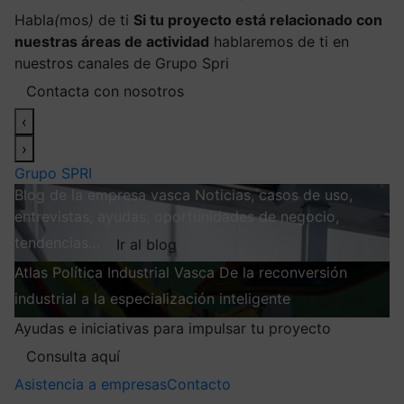
Habla
(
mos
)
de ti
Si tu proyecto está relacionado con
nuestras áreas de actividad
hablaremos de ti en
nuestros canales de Grupo Spri
Contacta con nosotros
‹
›
Grupo SPRI
Blog de la empresa vasca
Noticias, casos de uso,
entrevistas, ayudas, oportunidades de negocio,
tendencias…
Ir al blog
Atlas
Política Industrial Vasca
De la reconversión
industrial a la especialización inteligente
Explorar
Ayudas e iniciativas para impulsar tu proyecto
Consulta aquí
Asistencia a empresas
Contacto