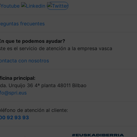
reguntas frecuentes
En que te podemos ayudar?
ste es el servicio de atención a la empresa vasca
ontacta con nosotros
icina principal:
lda. Urquijo 36 4ª planta 48011 Bilbao
nfo@spri.eus
léfono de atención al cliente:
00 92 93 93