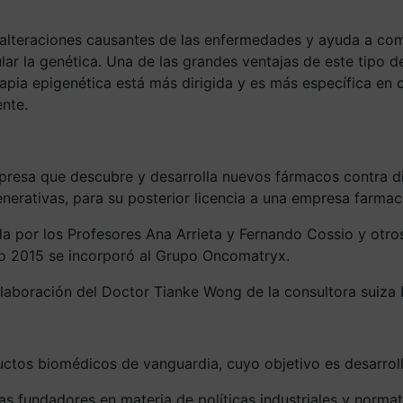
alteraciones causantes de las enfermedades y ayuda a comb
ar la genética. Una de las grandes ventajas de este tipo de
rapia epigenética está más dirigida y es más específica en 
nte.
esa que descubre y desarrolla nuevos fármacos contra dian
erativas, para su posterior licencia a una empresa farmac
a por los Profesores Ana Arrieta y Fernando Cossio y otros
ño 2015 se incorporó al Grupo Oncomatryx.
olaboración del Doctor Tianke Wong de la consultora suiza
tos biomédicos de vanguardia, cuyo objetivo es desarrolla
 fundadores en materia de políticas industriales y normat