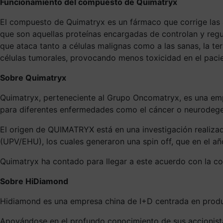
Funcionamiento del compuesto de Quimatryx
El compuesto de Quimatryx es un fármaco que corrige las 
que son aquellas proteínas encargadas de controlan y regul
que ataca tanto a células malignas como a las sanas, la te
células tumorales, provocando menos toxicidad en el pacie
Sobre Quimatryx
Quimatryx, perteneciente al Grupo Oncomatryx, es una empr
para diferentes enfermedades como el cáncer o neurodegen
El origen de QUIMATRYX está en una investigación realizad
(UPV/EHU), los cuales generaron una spin off, que en el a
Quimatryx ha contado para llegar a este acuerdo con la c
Sobre HiDiamond
Hidiamond es una empresa china de I+D centrada en produc
Apoyándose en el profundo conocimiento de sus accionistas