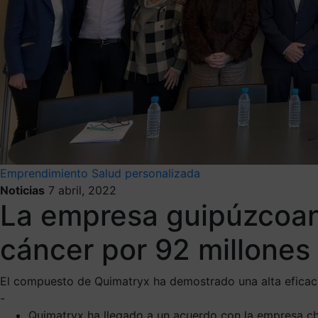
Emprendimiento
Salud personalizada
Noticias
7 abril, 2022
La empresa guipúzcoana
cáncer por 92 millones
El compuesto de Quimatryx ha demostrado una alta eficaci
-
Quimatryx ha llegado a un acuerdo con la empresa chin