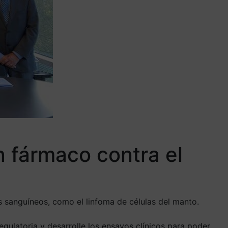
 fármaco contra el
 sanguíneos, como el linfoma de células del manto.
gulatoria y desarrolle los ensayos clínicos para poder