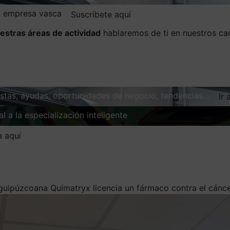
la empresa vasca
Suscríbete aquí
estras áreas de actividad
hablaremos de ti en nuestros ca
vistas, ayudas, oportunidades de negocio, tendencias…
Ir 
l a la especialización inteligente
Explorar
a aquí
uipúzcoana Quimatryx licencia un fármaco contra el cánce