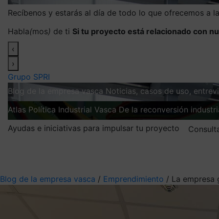
Recíbenos y estarás al día de todo lo que ofrecemos a 
Habla
(
mos
)
de ti
Si tu proyecto está relacionado con nu
‹
›
Grupo SPRI
Blog de la empresa vasca
Noticias, casos de uso, entre
Atlas
Política Industrial Vasca
De la reconversión industria
Ayudas e iniciativas para impulsar tu proyecto
Consult
Mis suscripciones
Elige la información que quieres recibir
Blog de la empresa vasca
/
Emprendimiento
/
La empresa g