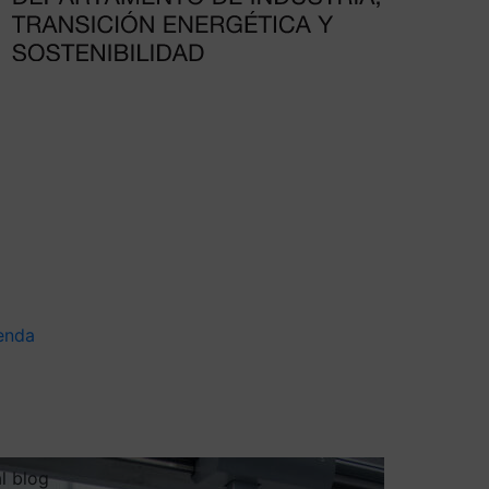
enda
al blog