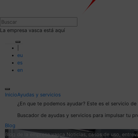
La empresa vasca está aquí
|
eu
es
en
Inicio
Ayudas y servicios
¿En que te podemos ayudar?
Este es el servicio d
Buscador de ayudas y servicios para impulsar tu p
Blog
Blog de la empresa vasca
Noticias, casos de uso, entre