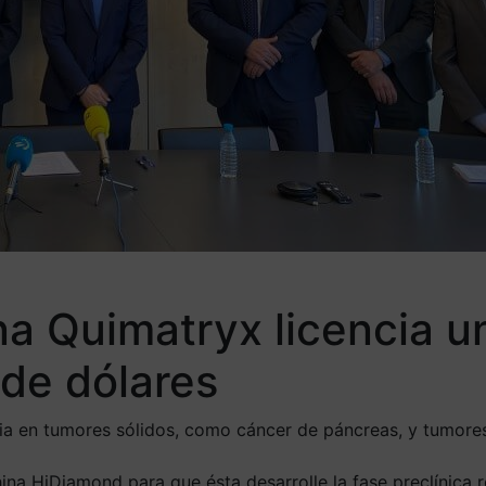
 Quimatryx licencia un
 de dólares
a en tumores sólidos, como cáncer de páncreas, y tumores
a HiDiamond para que ésta desarrolle la fase preclínica re