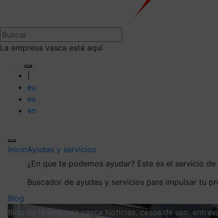
La empresa vasca está aquí
|
eu
es
en
Inicio
Ayudas y servicios
¿En que te podemos ayudar?
Este es el servicio d
Buscador de ayudas y servicios para impulsar tu p
Blog
Blog de la empresa vasca
Noticias, casos de uso, entre