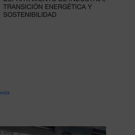
enda
al blog