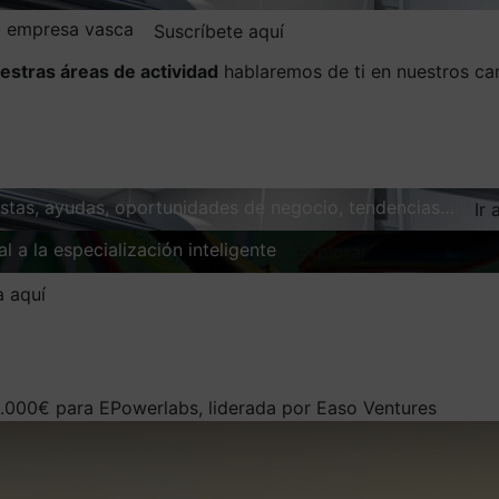
la empresa vasca
Suscríbete aquí
estras áreas de actividad
hablaremos de ti en nuestros ca
vistas, ayudas, oportunidades de negocio, tendencias…
Ir 
l a la especialización inteligente
Explorar
a aquí
0.000€ para EPowerlabs, liderada por Easo Ventures