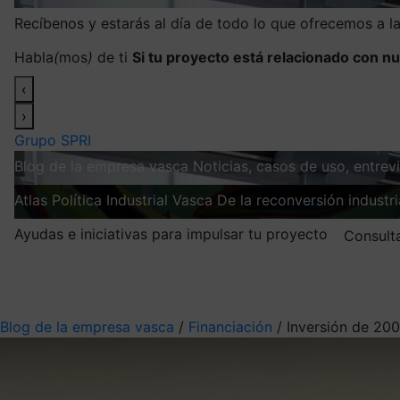
Recíbenos y estarás al día de todo lo que ofrecemos a 
Habla
(
mos
)
de ti
Si tu proyecto está relacionado con nu
‹
›
Grupo SPRI
Blog de la empresa vasca
Noticias, casos de uso, entre
Atlas
Política Industrial Vasca
De la reconversión industria
Ayudas e iniciativas para impulsar tu proyecto
Consult
Mis suscripciones
Elige la información que quieres recibir
Blog de la empresa vasca
/
Financiación
/
Inversión de 20