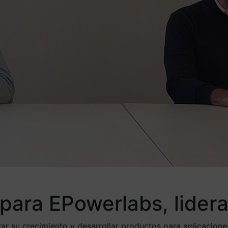
para EPowerlabs, lider
erar su crecimiento y desarrollar productos para aplicacione