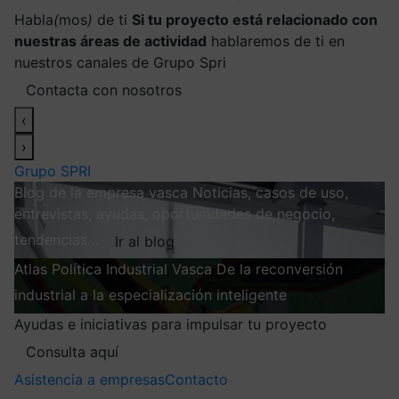
Habla
(
mos
)
de ti
Si tu proyecto está relacionado con
nuestras áreas de actividad
hablaremos de ti en
nuestros canales de Grupo Spri
Contacta con nosotros
‹
›
Grupo SPRI
Blog de la empresa vasca
Noticias, casos de uso,
entrevistas, ayudas, oportunidades de negocio,
tendencias…
Ir al blog
Atlas
Política Industrial Vasca
De la reconversión
industrial a la especialización inteligente
Explorar
Ayudas e iniciativas para impulsar tu proyecto
Consulta aquí
Asistencia a empresas
Contacto