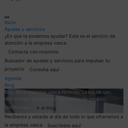
Inicio
Ayudas y servicios
¿En que te podemos ayudar?
Este es el servicio de
atención a la empresa vasca
Contacta con nosotros
Buscador de ayudas y servicios para impulsar tu
proyecto
Consulta aquí
Agenda
Blog
Blog de la empresa vasca
Noticias, casos de uso,
entrevistas, ayudas, oportunidades de negocio,
tendencias…
Ir al blog
Recíbenos y estarás al día de todo lo que ofrecemos a
la empresa vasca
Suscríbete aquí