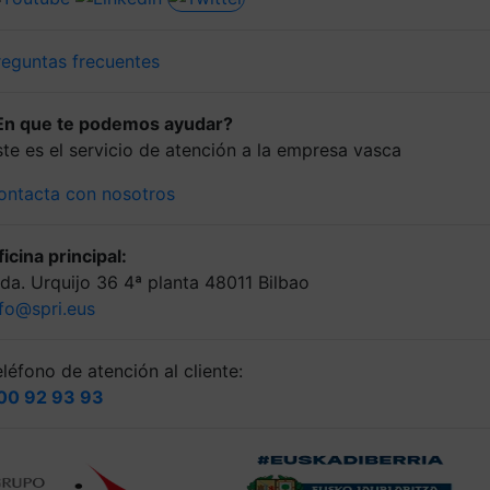
reguntas frecuentes
En que te podemos ayudar?
ste es el servicio de atención a la empresa vasca
ontacta con nosotros
icina principal:
lda. Urquijo 36 4ª planta 48011 Bilbao
nfo@spri.eus
léfono de atención al cliente:
00 92 93 93