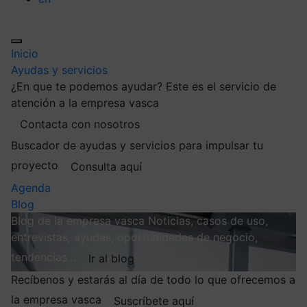
Inicio
Ayudas y servicios
¿En que te podemos ayudar?
Este es el servicio de
atención a la empresa vasca
Contacta con nosotros
Buscador de ayudas y servicios para impulsar tu
proyecto
Consulta aquí
Agenda
Blog
Blog de la empresa vasca
Noticias, casos de uso,
entrevistas, ayudas, oportunidades de negocio,
tendencias…
Ir al blog
Recíbenos y estarás al día de todo lo que ofrecemos a
la empresa vasca
Suscríbete aquí