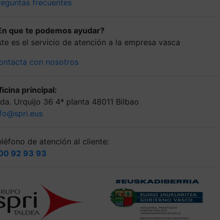
reguntas frecuentes
En que te podemos ayudar?
ste es el servicio de atención a la empresa vasca
ontacta con nosotros
icina principal:
lda. Urquijo 36 4ª planta 48011 Bilbao
nfo@spri.eus
léfono de atención al cliente:
00 92 93 93