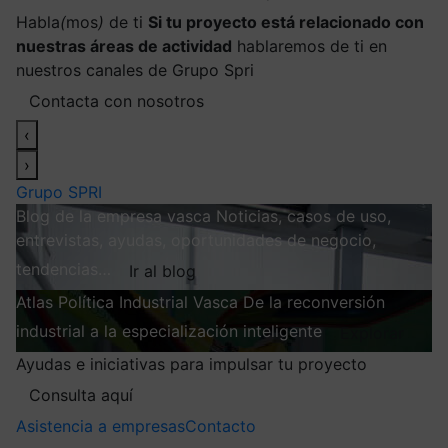
Habla
(
mos
)
de ti
Si tu proyecto está relacionado con
nuestras áreas de actividad
hablaremos de ti en
nuestros canales de Grupo Spri
Contacta con nosotros
‹
›
Grupo SPRI
Blog de la empresa vasca
Noticias, casos de uso,
entrevistas, ayudas, oportunidades de negocio,
tendencias…
Ir al blog
Atlas
Política Industrial Vasca
De la reconversión
industrial a la especialización inteligente
Explorar
Ayudas e iniciativas para impulsar tu proyecto
Consulta aquí
Asistencia a empresas
Contacto