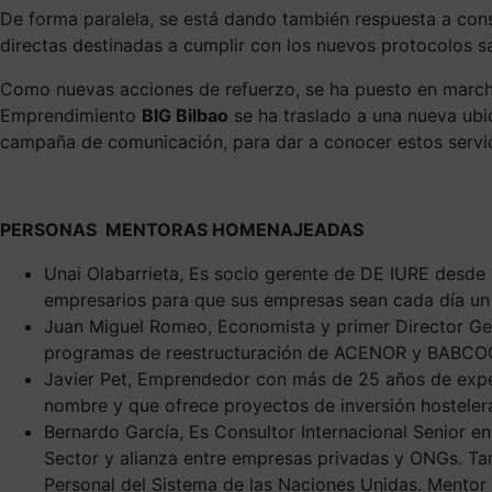
De forma paralela, se está dando también respuesta a cons
directas destinadas a cumplir con los nuevos protocolos sa
Como nuevas acciones de refuerzo,
se ha puesto en marc
Emprendimiento
BIG Bilbao
se ha traslado a una nueva ubic
campaña de comunicación, para dar a conocer estos servic
PERSONAS MENTORAS HOMENAJEADAS
Unai Olabarrieta
, Es socio gerente de
DE IURE
desde 1
empresarios para que sus empresas sean cada día u
Juan Miguel Ro
meo
, Economista y primer Director G
programas de reestructuración de ACENOR y BABCOC
Javier Pet
, Emprendedor con más de 25 años de experi
nombre y que ofrece proyectos de inversión hostele
Bernardo García
, Es Consultor Internacional Senior e
Sector y alianza entre empresas privadas y ONGs. Tam
Personal del Sistema de las Naciones Unidas. Mentor