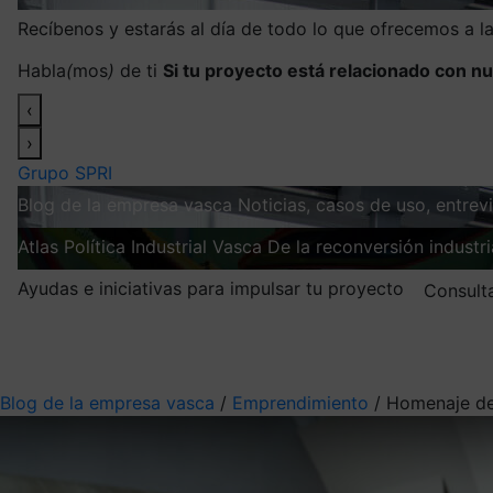
Recíbenos y estarás al día de todo lo que ofrecemos a 
Habla
(
mos
)
de ti
Si tu proyecto está relacionado con nu
‹
›
Grupo SPRI
Blog de la empresa vasca
Noticias, casos de uso, entre
Atlas
Política Industrial Vasca
De la reconversión industria
Ayudas e iniciativas para impulsar tu proyecto
Consult
Mis suscripciones
Elige la información que quieres recibir
Blog de la empresa vasca
/
Emprendimiento
/
Homenaje de