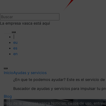
La empresa vasca está aquí
|
eu
es
en
Inicio
Ayudas y servicios
¿En que te podemos ayudar?
Este es el servicio d
Buscador de ayudas y servicios para impulsar tu p
Blog
Blog de la empresa vasca
Noticias, casos de uso, entre