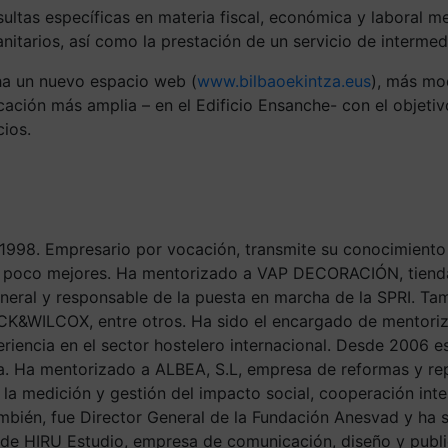
ultas específicas en materia fiscal, económica y laboral
me
nitarios, así como la prestación de un servicio de interme
ha un nuevo espacio web (
www.bilbaoekintza.eus
), más mo
ación más amplia – en el Edificio Ensanche- con el objetiv
ios.
998. Empresario por vocación, transmite su conocimiento 
n poco mejores. Ha mentorizado a
VAP DECORACIÓN
, tien
eneral y responsable de la puesta en marcha de la
SPRI.
Tamb
K&WILCOX, entre otros. Ha sido el encargado de mentori
encia en el sector hostelero internacional. Desde 2006 es
ra. Ha mentorizado a
ALBEA, S.L
, empresa de reformas y re
n la medición y gestión del impacto social, cooperación in
bién, fue Director General de la Fundación Anesvad y ha si
 de
HIRU Estudio
, empresa de comunicación, diseño y publi