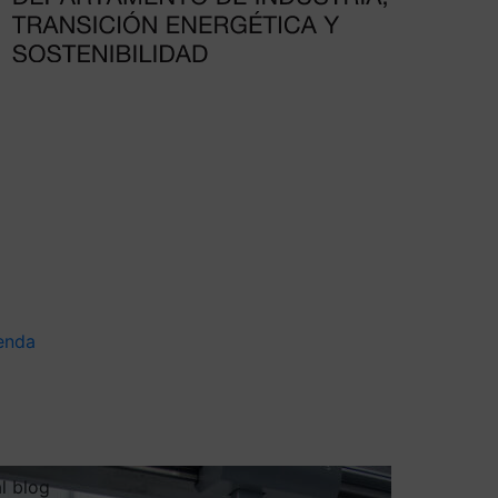
enda
al blog