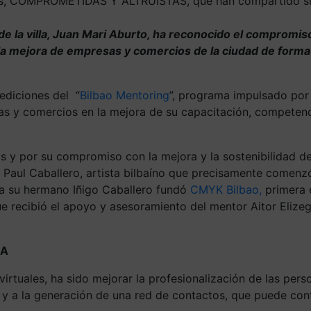
nas, COMPROMETIDAS Y ALTRUISTAS, que han compartido su
e la villa,
Juan Mari Aburto
, ha
reconocido el compromis
 la mejora de empresas y comercios de la ciudad
de forma 
 ediciones del “
Bilbao Mentoring
”
,
programa
impulsado por 
as y comercios en la mejora de su capacitación, competenc
y por su compromiso con la mejora y la sostenibilidad del
s
Paul Caballero
,
artista bilbaíno que precisamente comenzó
 a su hermano Iñigo Caballero fundó
CMYK Bilbao,
primera e
que recibió el apoyo y asesoramiento del mentor Aitor Elizeg
IA
 virtuales, ha sido mejorar la profesionalización de las pe
 y a la generación de una red de contactos, que puede cont