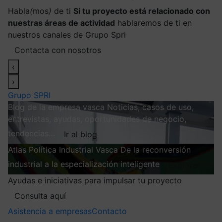
Habla
(
mos
)
de ti
Si tu proyecto está relacionado con
nuestras áreas de actividad
hablaremos de ti en
nuestros canales de Grupo Spri
Contacta con nosotros
‹
›
Grupo SPRI
Blog de la empresa vasca
Noticias, casos de uso,
entrevistas, ayudas, oportunidades de negocio,
tendencias…
Ir al blog
Atlas
Política Industrial Vasca
De la reconversión
industrial a la especialización inteligente
Explorar
Ayudas e iniciativas para impulsar tu proyecto
Consulta aquí
Asistencia a empresas
Contacto