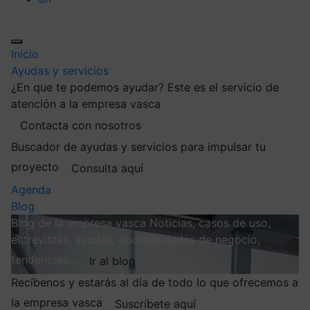
Inicio
Ayudas y servicios
¿En que te podemos ayudar?
Este es el servicio de
atención a la empresa vasca
Contacta con nosotros
Buscador de ayudas y servicios para impulsar tu
proyecto
Consulta aquí
Agenda
Blog
Blog de la empresa vasca
Noticias, casos de uso,
entrevistas, ayudas, oportunidades de negocio,
tendencias…
Ir al blog
Recíbenos y estarás al día de todo lo que ofrecemos a
la empresa vasca
Suscríbete aquí