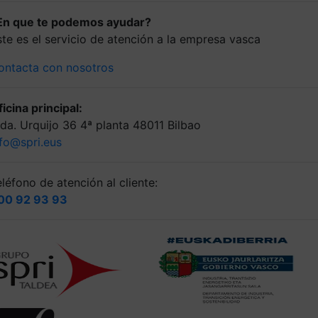
En que te podemos ayudar?
ste es el servicio de atención a la empresa vasca
ontacta con nosotros
icina principal:
lda. Urquijo 36 4ª planta 48011 Bilbao
nfo@spri.eus
léfono de atención al cliente:
00 92 93 93