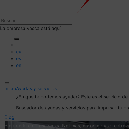
La empresa vasca está aquí
|
eu
es
en
Inicio
Ayudas y servicios
¿En que te podemos ayudar?
Este es el servicio d
Buscador de ayudas y servicios para impulsar tu p
Blog
Blog de la empresa vasca
Noticias, casos de uso, entre