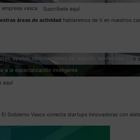
la empresa vasca
Suscríbete aquí
estras áreas de actividad
hablaremos de ti en nuestros ca
vistas, ayudas, oportunidades de negocio, tendencias…
Ir 
l a la especialización inteligente
Explorar
a aquí
/
El Gobierno Vasco conecta startups innovadoras con siete 