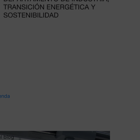
enda
al blog