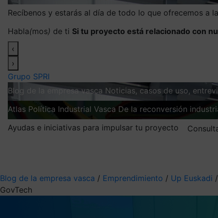
Recíbenos y estarás al día de todo lo que ofrecemos a 
Habla
(
mos
)
de ti
Si tu proyecto está relacionado con nu
‹
›
Grupo SPRI
Blog de la empresa vasca
Noticias, casos de uso, entre
Atlas
Política Industrial Vasca
De la reconversión industria
Ayudas e iniciativas para impulsar tu proyecto
Consult
Mis suscripciones
Elige la información que quieres recibir
Blog de la empresa vasca
/
Emprendimiento
/
Up Euskadi
GovTech