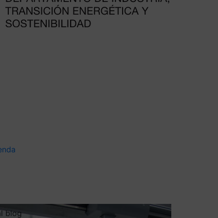
enda
al blog