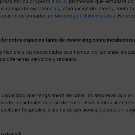
á presentar su proyecto a
MCC
promoción que estudiará con 
ompartir experiencias, información de interés, contactos d
cos muy bien formados en
Mondragón Unibertsitatea
. No cre
iferentes espacios tanto de coworking como incubadoras,
flexible a las necesidades que hemos ido teniendo en cada
s diferentes servicios y recursos.
 la capacidad que tenga ahora de crear las empresas que e
e las actuales dejarán de existir. Esas ventas al exterior
 sostener hospitales, sistema de pensiones, educación, segu
dedora?