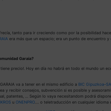
ofrecía, tanto para ir creciendo como por la posibilidad ha
RAIA
era más que un espacio; era un punto de encuentro y 
comunidad Garaia?
iene precio!. Hoy en día no habrá en todo el mundo un eco
ARAIA va a tener en el mismo edificio a
BIC Gipuzkoa–S
ea y recibir consejos, subvención si es posible y asesoram
ctual, patentes, … Según lo vaya necesitandom podrá dispon
IKROS
u
ONENPRO
…. o teletraducción en cualquier idiom