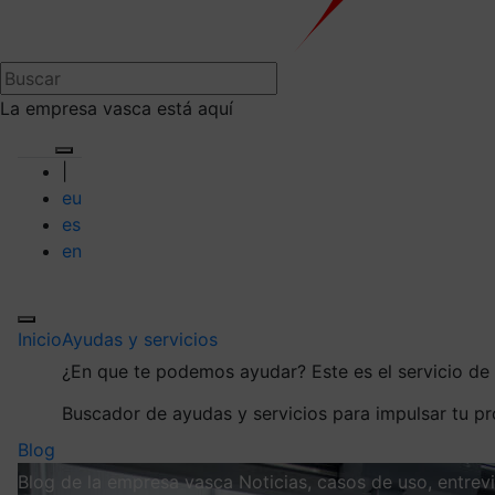
La empresa vasca está aquí
|
eu
es
en
Inicio
Ayudas y servicios
¿En que te podemos ayudar?
Este es el servicio d
Buscador de ayudas y servicios para impulsar tu p
Blog
Blog de la empresa vasca
Noticias, casos de uso, entre