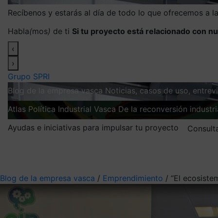
Recíbenos y estarás al día de todo lo que ofrecemos a 
Habla
(
mos
)
de ti
Si tu proyecto está relacionado con nu
‹
›
Grupo SPRI
Blog de la empresa vasca
Noticias, casos de uso, entre
Atlas
Política Industrial Vasca
De la reconversión industria
Ayudas e iniciativas para impulsar tu proyecto
Consult
Mis suscripciones
Elige la información que quieres recibir
Blog de la empresa vasca
/
Emprendimiento
/
“El ecosiste