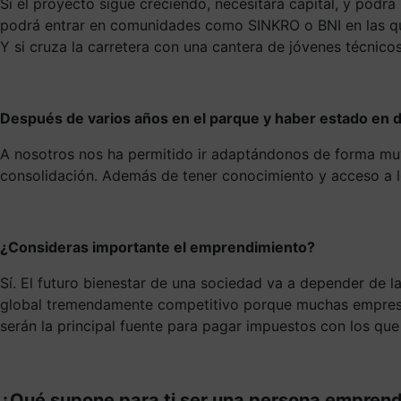
Si el proyecto sigue creciendo, necesitará capital, y podr
podrá entrar en comunidades como SINKRO o BNI en las que c
Y si cruza la carretera con una cantera de jóvenes técni
Después de varios años en el parque y haber estado en d
A nosotros nos ha permitido ir adaptándonos de forma muy 
consolidación. Además de tener conocimiento y acceso a lo
¿Consideras importante el emprendimiento?
Sí. El futuro bienestar de una sociedad va a depender de
global tremendamente competitivo porque muchas empresas d
serán la principal fuente para pagar impuestos con los que
¿Qué supone para ti ser una persona empren