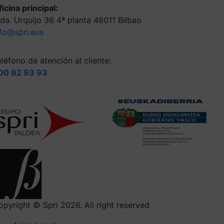
icina principal:
lda. Urquijo 36 4ª planta 48011 Bilbao
nfo@spri.eus
léfono de atención al cliente:
00 92 93 93
opyright © Spri 2026. All right reserved