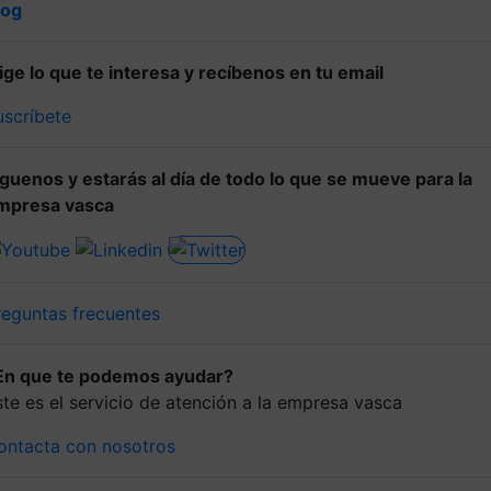
log
lige lo que te interesa y recíbenos en tu email
uscríbete
íguenos y estarás al día de todo lo que se mueve para la
mpresa vasca
reguntas frecuentes
En que te podemos ayudar?
ste es el servicio de atención a la empresa vasca
ontacta con nosotros