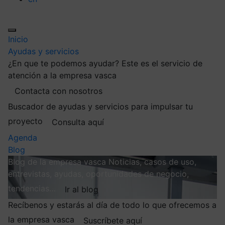
Inicio
Ayudas y servicios
¿En que te podemos ayudar?
Este es el servicio de
atención a la empresa vasca
Contacta con nosotros
Buscador de ayudas y servicios para impulsar tu
proyecto
Consulta aquí
Agenda
Blog
Blog de la empresa vasca
Noticias, casos de uso,
entrevistas, ayudas, oportunidades de negocio,
tendencias…
Ir al blog
Recíbenos y estarás al día de todo lo que ofrecemos a
la empresa vasca
Suscríbete aquí