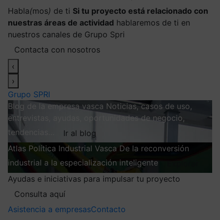
Habla
(
mos
)
de ti
Si tu proyecto está relacionado con
nuestras áreas de actividad
hablaremos de ti en
nuestros canales de Grupo Spri
Contacta con nosotros
‹
›
Grupo SPRI
Blog de la empresa vasca
Noticias, casos de uso,
entrevistas, ayudas, oportunidades de negocio,
tendencias…
Ir al blog
Atlas
Política Industrial Vasca
De la reconversión
industrial a la especialización inteligente
Explorar
Ayudas e iniciativas para impulsar tu proyecto
Consulta aquí
Asistencia a empresas
Contacto