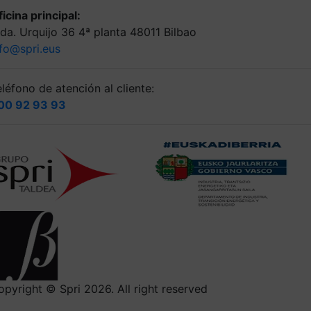
icina principal:
lda. Urquijo 36 4ª planta 48011 Bilbao
nfo@spri.eus
léfono de atención al cliente:
00 92 93 93
opyright © Spri 2026. All right reserved