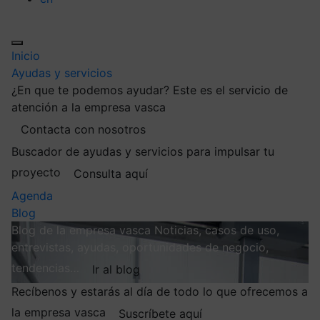
Inicio
Ayudas y servicios
¿En que te podemos ayudar?
Este es el servicio de
atención a la empresa vasca
Contacta con nosotros
Buscador de ayudas y servicios para impulsar tu
proyecto
Consulta aquí
Agenda
Blog
Blog de la empresa vasca
Noticias, casos de uso,
entrevistas, ayudas, oportunidades de negocio,
tendencias…
Ir al blog
Recíbenos y estarás al día de todo lo que ofrecemos a
la empresa vasca
Suscríbete aquí