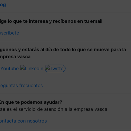
log
lige lo que te interesa y recíbenos en tu email
uscríbete
íguenos y estarás al día de todo lo que se mueve para la
mpresa vasca
reguntas frecuentes
En que te podemos ayudar?
ste es el servicio de atención a la empresa vasca
ontacta con nosotros