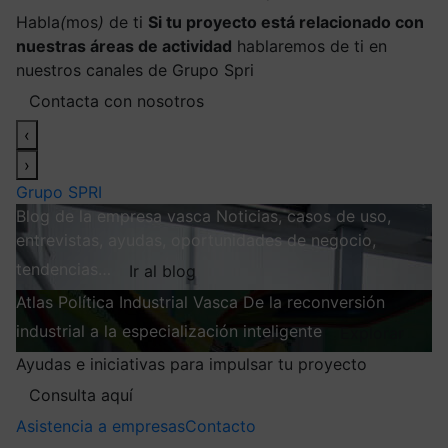
Habla
(
mos
)
de ti
Si tu proyecto está relacionado con
nuestras áreas de actividad
hablaremos de ti en
nuestros canales de Grupo Spri
Contacta con nosotros
‹
›
Grupo SPRI
Blog de la empresa vasca
Noticias, casos de uso,
entrevistas, ayudas, oportunidades de negocio,
tendencias…
Ir al blog
Atlas
Política Industrial Vasca
De la reconversión
industrial a la especialización inteligente
Explorar
Ayudas e iniciativas para impulsar tu proyecto
Consulta aquí
Asistencia a empresas
Contacto