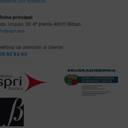
ontacta con nosotros
icina principal:
lda. Urquijo 36 4ª planta 48011 Bilbao
nfo@spri.eus
léfono de atención al cliente:
00 92 93 93