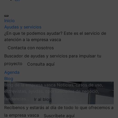
Inicio
Ayudas y servicios
¿En que te podemos ayudar?
Este es el servicio de
atención a la empresa vasca
Contacta con nosotros
Buscador de ayudas y servicios para impulsar tu
proyecto
Consulta aquí
Agenda
Blog
Blog de la empresa vasca
Noticias, casos de uso,
entrevistas, ayudas, oportunidades de negocio,
tendencias…
Ir al blog
Recíbenos y estarás al día de todo lo que ofrecemos a
la empresa vasca
Suscríbete aquí