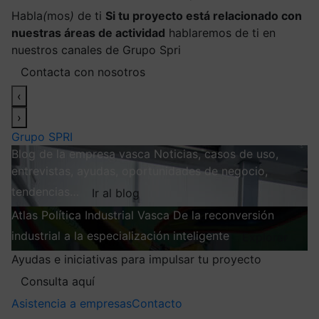
Habla
(
mos
)
de ti
Si tu proyecto está relacionado con
nuestras áreas de actividad
hablaremos de ti en
nuestros canales de Grupo Spri
Contacta con nosotros
‹
›
Grupo SPRI
Blog de la empresa vasca
Noticias, casos de uso,
entrevistas, ayudas, oportunidades de negocio,
tendencias…
Ir al blog
Atlas
Política Industrial Vasca
De la reconversión
industrial a la especialización inteligente
Explorar
Ayudas e iniciativas para impulsar tu proyecto
Consulta aquí
Asistencia a empresas
Contacto