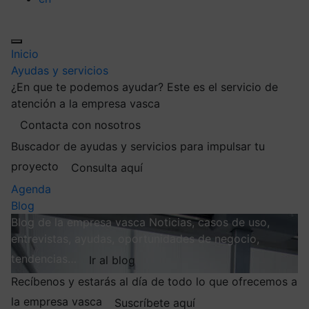
Inicio
Ayudas y servicios
¿En que te podemos ayudar?
Este es el servicio de
atención a la empresa vasca
Contacta con nosotros
Buscador de ayudas y servicios para impulsar tu
proyecto
Consulta aquí
Agenda
Blog
Blog de la empresa vasca
Noticias, casos de uso,
entrevistas, ayudas, oportunidades de negocio,
tendencias…
Ir al blog
Recíbenos y estarás al día de todo lo que ofrecemos a
la empresa vasca
Suscríbete aquí