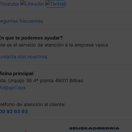
reguntas frecuentes
En que te podemos ayudar?
ste es el servicio de atención a la empresa vasca
ontacta con nosotros
icina principal:
lda. Urquijo 36 4ª planta 48011 Bilbao
nfo@spri.eus
léfono de atención al cliente:
00 92 93 93