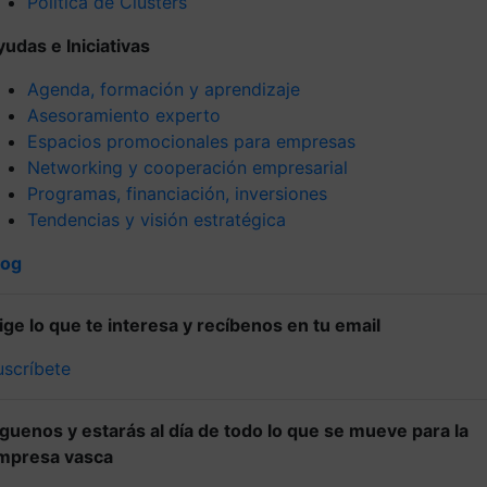
Política de Clústers
yudas e Iniciativas
Agenda, formación y aprendizaje
Asesoramiento experto
Espacios promocionales para empresas
Networking y cooperación empresarial
Programas, financiación, inversiones
Tendencias y visión estratégica
log
lige lo que te interesa y recíbenos en tu email
uscríbete
íguenos y estarás al día de todo lo que se mueve para la
mpresa vasca