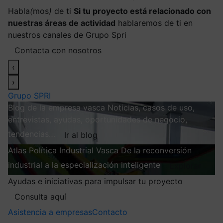
Habla
(
mos
)
de ti
Si tu proyecto está relacionado con
nuestras áreas de actividad
hablaremos de ti en
nuestros canales de Grupo Spri
Contacta con nosotros
‹
›
Grupo SPRI
Blog de la empresa vasca
Noticias, casos de uso,
entrevistas, ayudas, oportunidades de negocio,
tendencias…
Ir al blog
Atlas
Política Industrial Vasca
De la reconversión
industrial a la especialización inteligente
Explorar
Ayudas e iniciativas para impulsar tu proyecto
Consulta aquí
Asistencia a empresas
Contacto