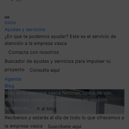
Inicio
Ayudas y servicios
¿En que te podemos ayudar?
Este es el servicio de
atención a la empresa vasca
Contacta con nosotros
Buscador de ayudas y servicios para impulsar tu
proyecto
Consulta aquí
Agenda
Blog
Blog de la empresa vasca
Noticias, casos de uso,
entrevistas, ayudas, oportunidades de negocio,
tendencias…
Ir al blog
Recíbenos y estarás al día de todo lo que ofrecemos a
la empresa vasca
Suscríbete aquí