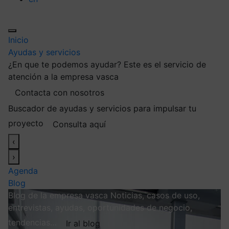
Inicio
Ayudas y servicios
¿En que te podemos ayudar?
Este es el servicio de
atención a la empresa vasca
Contacta con nosotros
Buscador de ayudas y servicios para impulsar tu
proyecto
Consulta aquí
‹
›
Agenda
Blog
Blog de la empresa vasca
Noticias, casos de uso,
entrevistas, ayudas, oportunidades de negocio,
tendencias…
Ir al blog