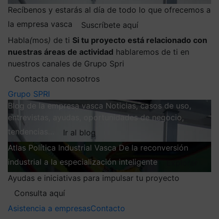
Recíbenos y estarás al día de todo lo que ofrecemos a
la empresa vasca
Suscríbete aquí
Habla
(
mos
)
de ti
Si tu proyecto está relacionado con
nuestras áreas de actividad
hablaremos de ti en
nuestros canales de Grupo Spri
Contacta con nosotros
Grupo SPRI
Blog de la empresa vasca
Noticias, casos de uso,
entrevistas, ayudas, oportunidades de negocio,
tendencias…
Ir al blog
Atlas
Política Industrial Vasca
De la reconversión
industrial a la especialización inteligente
Explorar
Ayudas e iniciativas para impulsar tu proyecto
Consulta aquí
Asistencia a empresas
Contacto