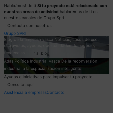
Habla
(
mos
)
de ti
Si tu proyecto está relacionado con
nuestras áreas de actividad
hablaremos de ti en
nuestros canales de Grupo Spri
Contacta con nosotros
Grupo SPRI
Blog de la empresa vasca
Noticias, casos de uso,
entrevistas, ayudas, oportunidades de negocio,
tendencias…
Ir al blog
Atlas
Política Industrial Vasca
De la reconversión
industrial a la especialización inteligente
Explorar
Ayudas e iniciativas para impulsar tu proyecto
Consulta aquí
Asistencia a empresas
Contacto
Mis suscripciones
Elige la información que quieres recibir