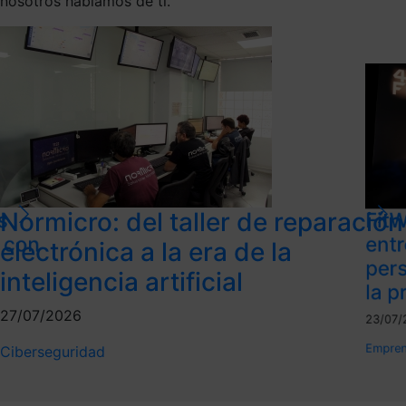
nosotros hablamos de ti.
Normicro: del taller de reparación
s
FitW
l con
ent
electrónica a la era de la
per
inteligencia artificial
la p
27/07/2026
23/07/
Empren
Ciberseguridad