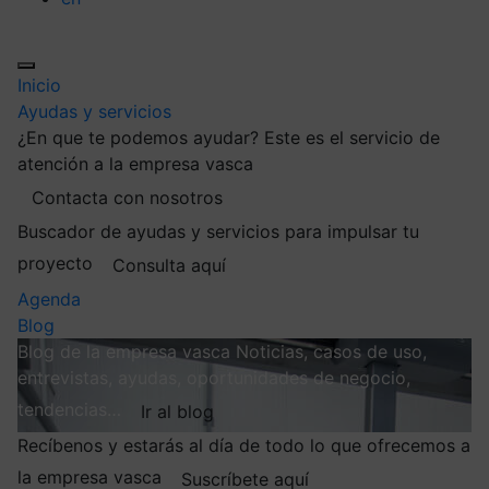
Inicio
Ayudas y servicios
¿En que te podemos ayudar?
Este es el servicio de
atención a la empresa vasca
Contacta con nosotros
Buscador de ayudas y servicios para impulsar tu
proyecto
Consulta aquí
Agenda
Blog
Blog de la empresa vasca
Noticias, casos de uso,
entrevistas, ayudas, oportunidades de negocio,
tendencias…
Ir al blog
Recíbenos y estarás al día de todo lo que ofrecemos a
la empresa vasca
Suscríbete aquí