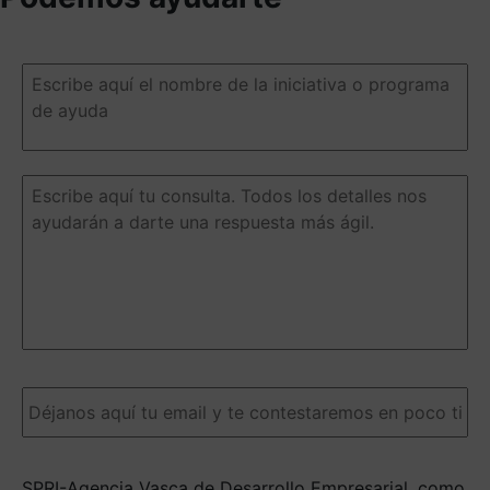
Escribe
aquí
el
nombre
de
la
Escribe
iniciativa
aquí
o
tu
programa
consulta.
de
Todos
ayuda
(Obligatorio)
los
detalles
nos
ayudarán
a
Email
(Obligatorio)
darte
una
respuesta
más
SPRI-Agencia Vasca de Desarrollo Empresarial, como