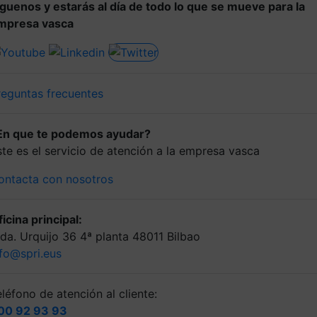
íguenos y estarás al día de todo lo que se mueve para la
mpresa vasca
reguntas frecuentes
En que te podemos ayudar?
ste es el servicio de atención a la empresa vasca
ontacta con nosotros
icina principal:
lda. Urquijo 36 4ª planta 48011 Bilbao
nfo@spri.eus
léfono de atención al cliente:
00 92 93 93