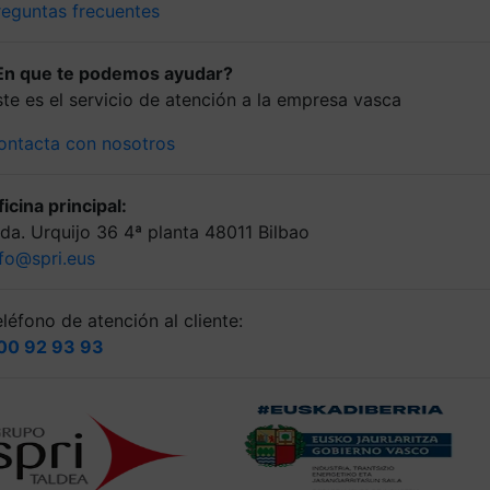
reguntas frecuentes
En que te podemos ayudar?
ste es el servicio de atención a la empresa vasca
ontacta con nosotros
icina principal:
lda. Urquijo 36 4ª planta 48011 Bilbao
nfo@spri.eus
léfono de atención al cliente:
00 92 93 93