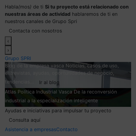
Habla
(
mos
)
de ti
Si tu proyecto está relacionado con
nuestras áreas de actividad
hablaremos de ti en
nuestros canales de Grupo Spri
Contacta con nosotros
‹
›
Grupo SPRI
Blog de la empresa vasca
Noticias, casos de uso,
entrevistas, ayudas, oportunidades de negocio,
tendencias…
Ir al blog
Atlas
Política Industrial Vasca
De la reconversión
industrial a la especialización inteligente
Explorar
Ayudas e iniciativas para impulsar tu proyecto
Consulta aquí
Asistencia a empresas
Contacto