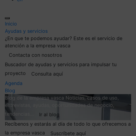
Inicio
Ayudas y servicios
¿En que te podemos ayudar?
Este es el servicio de
atención a la empresa vasca
Contacta con nosotros
Buscador de ayudas y servicios para impulsar tu
proyecto
Consulta aquí
Agenda
Blog
Blog de la empresa vasca
Noticias, casos de uso,
entrevistas, ayudas, oportunidades de negocio,
tendencias…
Ir al blog
Recíbenos y estarás al día de todo lo que ofrecemos a
la empresa vasca
Suscríbete aquí