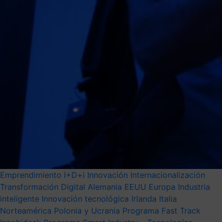
Emprendimiento
I+D+i
Innovación
Internacionalización
Transformación Digital
Alemania
EEUU
Europa
Industria
inteligente
Innovación tecnológica
Irlanda
Italia
Norteamérica
Polonia y Ucrania
Programa Fast Track