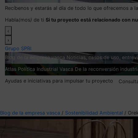
Recíbenos y estarás al día de todo lo que ofrecemos a 
Habla
(
mos
)
de ti
Si tu proyecto está relacionado con nu
‹
›
Grupo SPRI
Blog de la empresa vasca
Noticias, casos de uso, entre
Atlas
Política Industrial Vasca
De la reconversión industria
Ayudas e iniciativas para impulsar tu proyecto
Consult
Mis suscripciones
Elige la información que quieres recibir
Blog de la empresa vasca
/
Sostenibilidad Ambiental
/
Orek