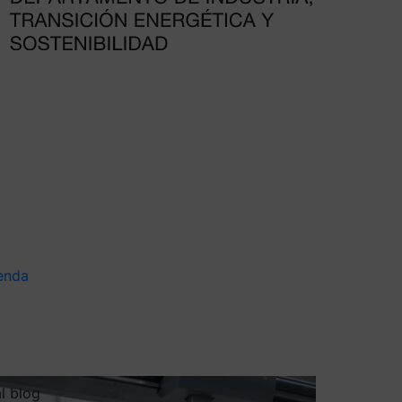
enda
al blog