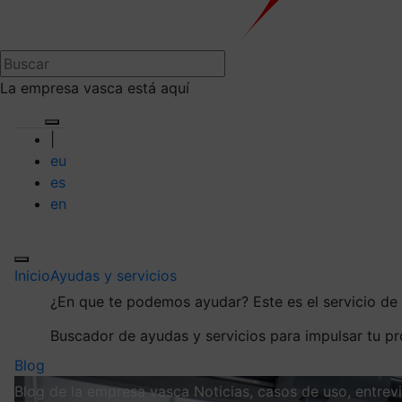
La empresa vasca está aquí
|
eu
es
en
Inicio
Ayudas y servicios
¿En que te podemos ayudar?
Este es el servicio d
Buscador de ayudas y servicios para impulsar tu p
Blog
Blog de la empresa vasca
Noticias, casos de uso, entre