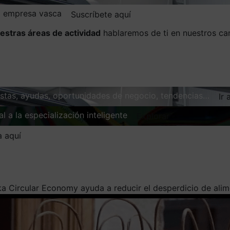
la empresa vasca
Suscríbete aquí
estras áreas de actividad
hablaremos de ti en nuestros ca
vistas, ayudas, oportunidades de negocio, tendencias…
Ir 
l a la especialización inteligente
Explorar
a aquí
a Circular Economy ayuda a reducir el desperdicio de ali