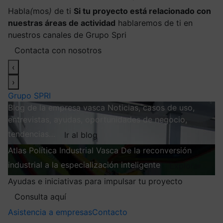
Habla
(
mos
)
de ti
Si tu proyecto está relacionado con
nuestras áreas de actividad
hablaremos de ti en
nuestros canales de Grupo Spri
Contacta con nosotros
‹
›
Grupo SPRI
Blog de la empresa vasca
Noticias, casos de uso,
entrevistas, ayudas, oportunidades de negocio,
tendencias…
Ir al blog
Atlas
Política Industrial Vasca
De la reconversión
industrial a la especialización inteligente
Explorar
Ayudas e iniciativas para impulsar tu proyecto
Consulta aquí
Asistencia a empresas
Contacto