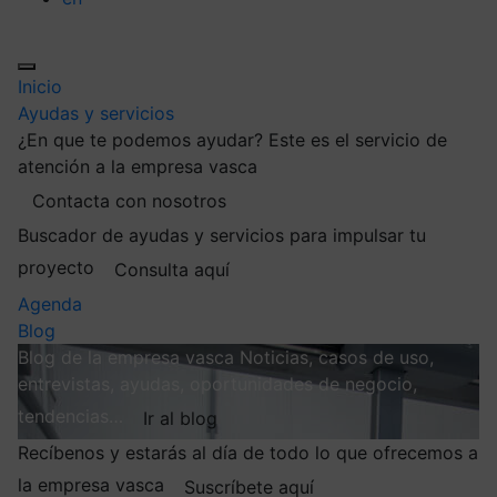
Inicio
Ayudas y servicios
¿En que te podemos ayudar?
Este es el servicio de
atención a la empresa vasca
Contacta con nosotros
Buscador de ayudas y servicios para impulsar tu
proyecto
Consulta aquí
Agenda
Blog
Blog de la empresa vasca
Noticias, casos de uso,
entrevistas, ayudas, oportunidades de negocio,
tendencias…
Ir al blog
Recíbenos y estarás al día de todo lo que ofrecemos a
la empresa vasca
Suscríbete aquí