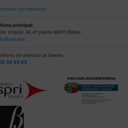
ontacta con nosotros
icina principal:
lda. Urquijo 36 4ª planta 48011 Bilbao
nfo@spri.eus
léfono de atención al cliente:
00 92 93 93