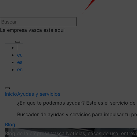
La empresa vasca está aquí
|
eu
es
en
Inicio
Ayudas y servicios
¿En que te podemos ayudar?
Este es el servicio d
Buscador de ayudas y servicios para impulsar tu p
Blog
Blog de la empresa vasca
Noticias, casos de uso, entre