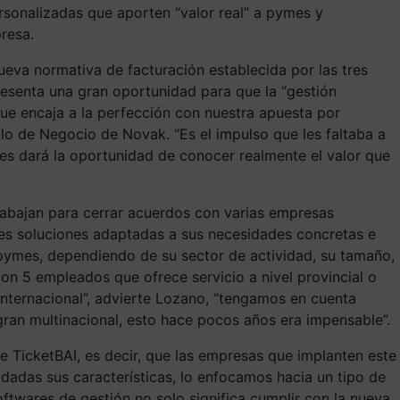
sonalizadas que aporten “valor real” a pymes y
resa.
nueva normativa de facturación establecida por las tres
resenta una gran oportunidad para que la “gestión
ue encaja a la perfección con nuestra apuesta por
lo de Negocio de Novak. “Es el impulso que les faltaba a
les dará la oportunidad de conocer realmente el valor que
trabajan para cerrar acuerdos con varias empresas
ntes soluciones adaptadas a sus necesidades concretas e
 pymes, dependiendo de su sector de actividad, su tamaño,
on 5 empleados que ofrece servicio a nivel provincial o
internacional”, advierte Lozano, “tengamos en cuenta
gran multinacional, esto hace pocos años era impensable”.
e TicketBAI, es decir, que las empresas que implanten este
 dadas sus características, lo enfocamos hacia un tipo de
ftwares de gestión no solo significa cumplir con la nueva