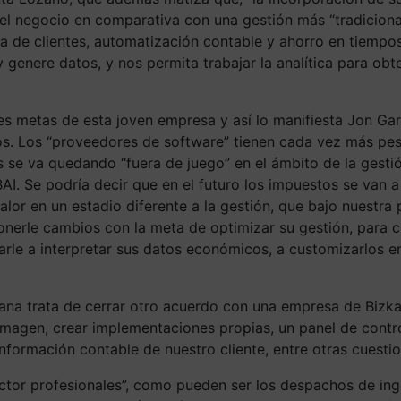
del negocio en comparativa con una gestión más “tradicional
ia de clientes, automatización contable y ahorro en tiemp
genere datos, y nos permita trabajar la analítica para obt
es metas de esta joven empresa y así lo manifiesta Jon Ga
os. Los “proveedores de software” tienen cada vez más pes
s se va quedando “fuera de juego” en el ámbito de la gesti
I. Se podría decir que en el futuro los impuestos se van a 
r en un estadio diferente a la gestión, que bajo nuestra p
onerle cambios con la meta de optimizar su gestión, para co
darle a interpretar sus datos económicos, a customizarlos 
iana trata de cerrar otro acuerdo con una empresa de Bizka
a imagen, crear implementaciones propias, un panel de cont
formación contable de nuestro cliente, entre otras cuestio
tor profesionales”, como pueden ser los despachos de ingen