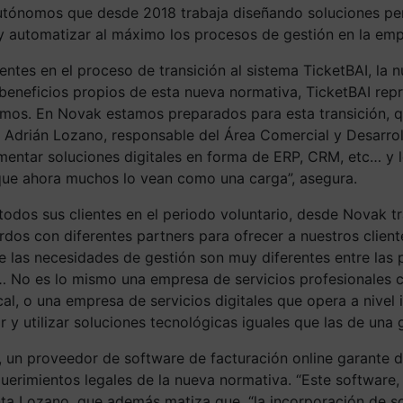
autónomos que desde 2018 trabaja diseñando soluciones per
y automatizar al máximo los procesos de gestión en la emp
entes en el proceso de transición al sistema TicketBAI, la 
beneficios propios de esta nueva normativa, TicketBAI rep
mos. En Novak estamos preparados para esta transición, q
e Adrián Lozano, responsable del Área Comercial y Desarrol
ementar soluciones digitales en forma de ERP, CRM, etc… y 
nque ahora muchos lo vean como una carga”, asegura.
n todos sus clientes en el periodo voluntario, desde Novak 
rdos con diferentes partners para ofrecer a nuestros clie
e las necesidades de gestión son muy diferentes entre las
… No es lo mismo una empresa de servicios profesionales c
l, o una empresa de servicios digitales que opera a nivel 
y utilizar soluciones tecnológicas iguales que las de una 
, un proveedor de software de facturación online garante d
uerimientos legales de la nueva normativa. “Este software,
ta Lozano, que además matiza que, “la incorporación de so