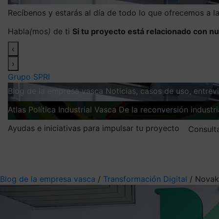
Recíbenos y estarás al día de todo lo que ofrecemos a 
Habla
(
mos
)
de ti
Si tu proyecto está relacionado con nu
‹
›
Grupo SPRI
Blog de la empresa vasca
Noticias, casos de uso, entre
Atlas
Política Industrial Vasca
De la reconversión industria
Ayudas e iniciativas para impulsar tu proyecto
Consult
Mis suscripciones
Elige la información que quieres recibir
Blog de la empresa vasca
/
Transformación Digital
/
Novak 