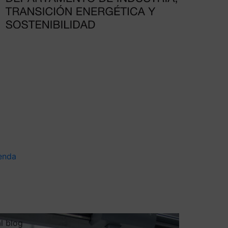
enda
al blog