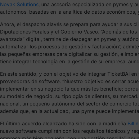
Novak Solutions
, una asesoría especializada en pymes y 
autónomos, basadas en la analítica de datos económicos, 
Ahora, el despacho alavés se prepara para ayudar a sus cli
Diputaciones Forales y el Gobierno Vasco. “Además de los 
avanzada” digital, termine de despegar en pymes y autóno
automatizar los procesos de gestión y facturación”, admit
las pequeñas empresas para digitalizar su gestión, e impl
tiene integrar tecnología en la gestión de su empresa, au
En este sentido, y con el objetivo de integrar TicketBAI e
proveedoras de software. “Nuestro objetivo es cerrar acue
implementar en su negocio la que más les beneficie; porqu
su modelo de negocio, su tipología de clientes, su mercad
nacional, un pequeño autónomo del sector de comercio loca
además que, en la actualidad, una pyme puede implementar 
El último acuerdo alcanzado ha sido con la madrileña
Billin
nuevo software cumplirán con los requisitos técnicos y req
empresa más bien pequeña, con una gestión sencilla”, apun