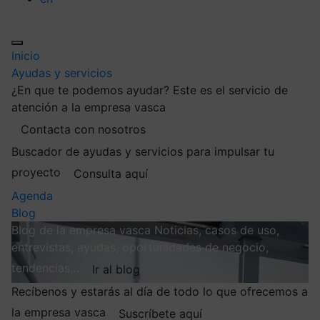
Inicio
Ayudas y servicios
¿En que te podemos ayudar?
Este es el servicio de
atención a la empresa vasca
Contacta con nosotros
Buscador de ayudas y servicios para impulsar tu
proyecto
Consulta aquí
Agenda
Blog
Blog de la empresa vasca
Noticias, casos de uso,
entrevistas, ayudas, oportunidades de negocio,
tendencias…
Ir al blog
Recíbenos y estarás al día de todo lo que ofrecemos a
la empresa vasca
Suscríbete aquí