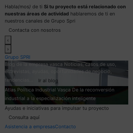
Habla
(
mos
)
de ti
Si tu proyecto está relacionado con
nuestras áreas de actividad
hablaremos de ti en
nuestros canales de Grupo Spri
Contacta con nosotros
‹
›
Grupo SPRI
Blog de la empresa vasca
Noticias, casos de uso,
entrevistas, ayudas, oportunidades de negocio,
tendencias…
Ir al blog
Atlas
Política Industrial Vasca
De la reconversión
industrial a la especialización inteligente
Explorar
Ayudas e iniciativas para impulsar tu proyecto
Consulta aquí
Asistencia a empresas
Contacto