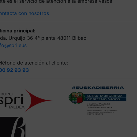
ste es el servicio de atención a la empresa vasca
ontacta con nosotros
icina principal:
lda. Urquijo 36 4ª planta 48011 Bilbao
nfo@spri.eus
léfono de atención al cliente:
00 92 93 93