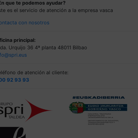
En que te podemos ayudar?
ste es el servicio de atención a la empresa vasca
ontacta con nosotros
icina principal:
lda. Urquijo 36 4ª planta 48011 Bilbao
nfo@spri.eus
léfono de atención al cliente:
00 92 93 93