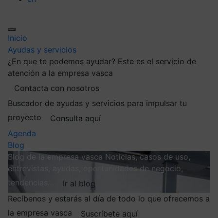
Inicio
Ayudas y servicios
¿En que te podemos ayudar?
Este es el servicio de
atención a la empresa vasca
Contacta con nosotros
Buscador de ayudas y servicios para impulsar tu
proyecto
Consulta aquí
Agenda
Blog
Blog de la empresa vasca
Noticias, casos de uso,
entrevistas, ayudas, oportunidades de negocio,
tendencias…
Ir al blog
Recíbenos y estarás al día de todo lo que ofrecemos a
la empresa vasca
Suscríbete aquí