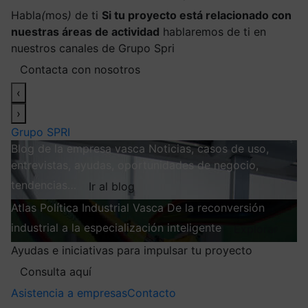
Habla
(
mos
)
de ti
Si tu proyecto está relacionado con
nuestras áreas de actividad
hablaremos de ti en
nuestros canales de Grupo Spri
Contacta con nosotros
‹
›
Grupo SPRI
Blog de la empresa vasca
Noticias, casos de uso,
entrevistas, ayudas, oportunidades de negocio,
tendencias…
Ir al blog
Atlas
Política Industrial Vasca
De la reconversión
industrial a la especialización inteligente
Explorar
Ayudas e iniciativas para impulsar tu proyecto
Consulta aquí
Asistencia a empresas
Contacto