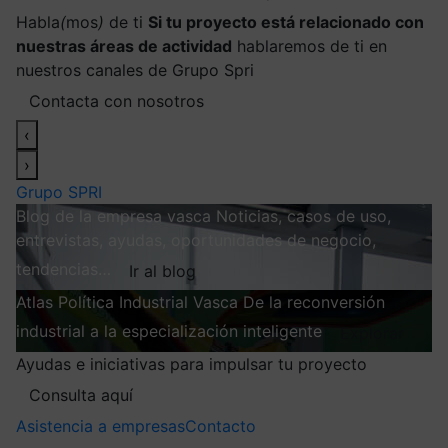
Habla
(
mos
)
de ti
Si tu proyecto está relacionado con
nuestras áreas de actividad
hablaremos de ti en
nuestros canales de Grupo Spri
Contacta con nosotros
‹
›
Grupo SPRI
Blog de la empresa vasca
Noticias, casos de uso,
entrevistas, ayudas, oportunidades de negocio,
tendencias…
Ir al blog
Atlas
Política Industrial Vasca
De la reconversión
industrial a la especialización inteligente
Explorar
Ayudas e iniciativas para impulsar tu proyecto
Consulta aquí
Asistencia a empresas
Contacto