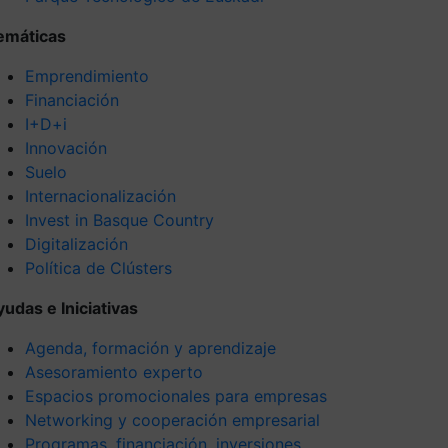
emáticas
Emprendimiento
Financiación
I+D+i
Innovación
Suelo
Internacionalización
Invest in Basque Country
Digitalización
Política de Clústers
yudas e Iniciativas
Agenda, formación y aprendizaje
Asesoramiento experto
Espacios promocionales para empresas
Networking y cooperación empresarial
Programas, financiación, inversiones