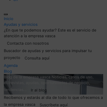
Inicio
Ayudas y servicios
¿En que te podemos ayudar?
Este es el servicio de
atención a la empresa vasca
Contacta con nosotros
Buscador de ayudas y servicios para impulsar tu
proyecto
Consulta aquí
Agenda
Blog
Blog de la empresa vasca
Noticias, casos de uso,
entrevistas, ayudas, oportunidades de negocio,
tendencias…
Ir al blog
Recíbenos y estarás al día de todo lo que ofrecemos a
la empresa vasca
Suscríbete aquí