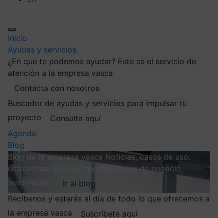
Inicio
Ayudas y servicios
¿En que te podemos ayudar?
Este es el servicio de
atención a la empresa vasca
Contacta con nosotros
Buscador de ayudas y servicios para impulsar tu
proyecto
Consulta aquí
Agenda
Blog
Blog de la empresa vasca
Noticias, casos de uso,
entrevistas, ayudas, oportunidades de negocio,
tendencias…
Ir al blog
Recíbenos y estarás al día de todo lo que ofrecemos a
la empresa vasca
Suscríbete aquí