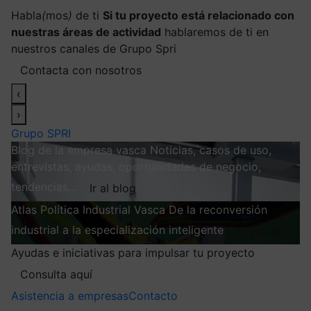
Habla
(
mos
)
de ti
Si tu proyecto está relacionado con
nuestras áreas de actividad
hablaremos de ti en
nuestros canales de Grupo Spri
Contacta con nosotros
‹
›
Grupo SPRI
Blog de la empresa vasca
Noticias, casos de uso,
entrevistas, ayudas, oportunidades de negocio,
tendencias…
Ir al blog
Atlas
Política Industrial Vasca
De la reconversión
industrial a la especialización inteligente
Explorar
Ayudas e iniciativas para impulsar tu proyecto
Consulta aquí
Asistencia a empresas
Contacto