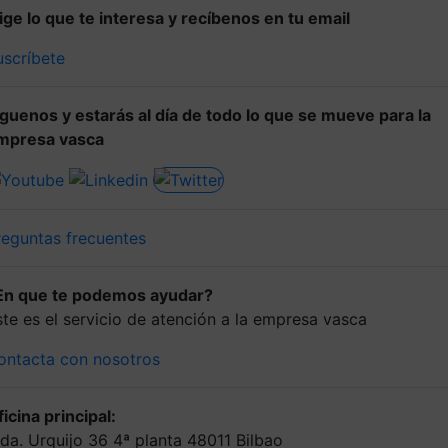
lige lo que te interesa y recíbenos en tu email
uscríbete
íguenos y estarás al día de todo lo que se mueve para la
mpresa vasca
reguntas frecuentes
En que te podemos ayudar?
ste es el servicio de atención a la empresa vasca
ontacta con nosotros
icina principal:
lda. Urquijo 36 4ª planta 48011 Bilbao