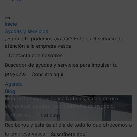
Inicio
Ayudas y servicios
¿En que te podemos ayudar?
Este es el servicio de
atención a la empresa vasca
Contacta con nosotros
Buscador de ayudas y servicios para impulsar tu
proyecto
Consulta aquí
Agenda
Blog
Blog de la empresa vasca
Noticias, casos de uso,
entrevistas, ayudas, oportunidades de negocio,
tendencias…
Ir al blog
Recíbenos y estarás al día de todo lo que ofrecemos a
la empresa vasca
Suscríbete aquí