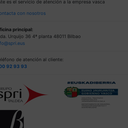
ste es el servicio de atención a la empresa vasca
ontacta con nosotros
icina principal:
lda. Urquijo 36 4ª planta 48011 Bilbao
nfo@spri.eus
léfono de atención al cliente:
00 92 93 93