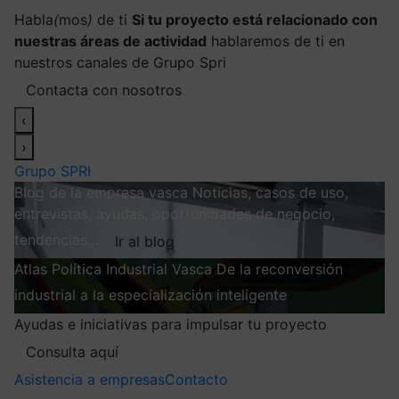
Habla
(
mos
)
de ti
Si tu proyecto está relacionado con
nuestras áreas de actividad
hablaremos de ti en
nuestros canales de Grupo Spri
Contacta con nosotros
‹
›
Grupo SPRI
Blog de la empresa vasca
Noticias, casos de uso,
entrevistas, ayudas, oportunidades de negocio,
tendencias…
Ir al blog
Atlas
Política Industrial Vasca
De la reconversión
industrial a la especialización inteligente
Explorar
Ayudas e iniciativas para impulsar tu proyecto
Consulta aquí
Asistencia a empresas
Contacto